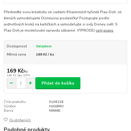
Předveďte svou kreativitu se sadami 8 barevných tyčinek Play-Doh, ze
kterých vymodelujete Disneyovy postavičky! Postupujte podle
jednotlivých kroků na kartičkách a vymodelujte si svůj Disney svět. S
Play-Doh je modelování opravdu zábavné. VYPRODEJ
celý popis
Dostupnost
Skladem
Měrná cena
169 Kč / ks
169 Kč
/
ks
140 Kč
bez DPH
Přidat do košíku
Číslo produktu:
5108228
Výrobce:
HASBRO
Barva:
MINNIE
Do oblíbených
Podobné produkty