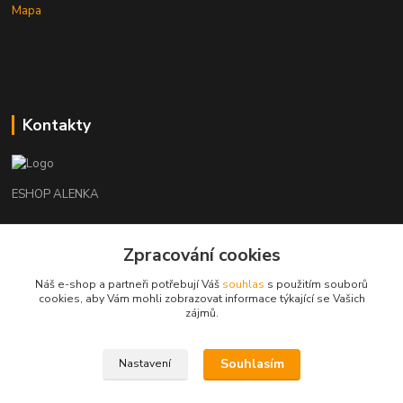
Mapa
Kontakty
ESHOP ALENKA
Ing. Martina Cikhartová
Zpracování cookies
+420602541312
8-20
Náš e-shop a partneři potřebují Váš
souhlas
s použitím souborů
cookies, aby Vám mohli zobrazovat informace týkající se Vašich
orechovka@inmes.cz
zájmů.
Souhlasím
Nastavení