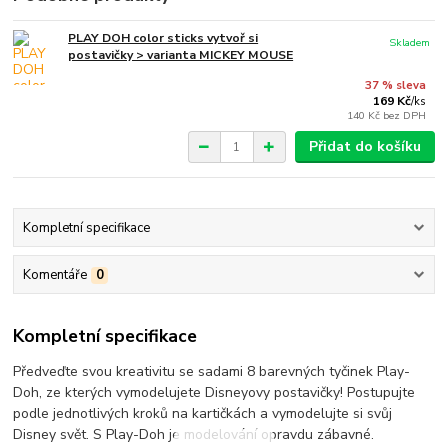
PLAY DOH color sticks vytvoř si
Skladem
postavičky > varianta MICKEY MOUSE
37 % sleva
169 Kč
/
ks
140 Kč
bez DPH
Přidat do košíku
Kompletní specifikace
Komentáře
0
Kompletní specifikace
Předveďte svou kreativitu se sadami 8 barevných tyčinek Play-
Doh, ze kterých vymodelujete Disneyovy postavičky! Postupujte
podle jednotlivých kroků na kartičkách a vymodelujte si svůj
Disney svět. S Play-Doh je modelování opravdu zábavné.