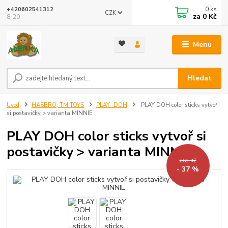
0
ks
+420602541312
CZK
za
0 Kč
8-20
Menu
Hledat
Úvod
HASBRO, TM TOYS
PLAY- DOH
PLAY DOH color sticks vytvoř
si postavičky > varianta MINNIE
PLAY DOH color sticks vytvoř si
postavičky > varianta MINNIE
269 Kč
- 37 %