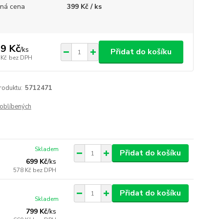
ná cena
399 Kč / ks
9 Kč
/
ks
Přidat do košíku
 Kč
bez DPH
roduktu:
5712471
oblíbených
Skladem
Přidat do košíku
699 Kč
/
ks
578 Kč
bez DPH
Přidat do košíku
Skladem
799 Kč
/
ks