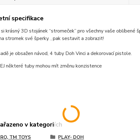
tní specifikace
si krásný 3D stojánek “stromeček” pro všechny vaše oblíbené š
a stromek své šperky. , pak sestavit a zobrazit!
adě je obsažen návod, 4 tuby Doh Vinci a dekorovací pistole.
 některé tuby mohou mít změnu konzistence
zařazeno v kategoriích
RO, TM TOYS
PLAY- DOH