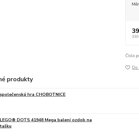
Měr
39
330
Číslo p
Do 
é produkty
společenská hra CHOBOTNICE
LEGO® DOTS 41948 Mega balení ozdob na
tašku