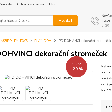
Kontakty
Ochrana soukromí
Blog
Nevíte
Hledat
+420
8-20
HASBRO, TM TOYS
PLAY- DOH
PD DOHVINCI dekorační stromeček
OHVINCI dekorační stromeček
499 Kč
Vytvoř
- 20 %
oblíbe
pověst
sadě j
VYPROD
Dos