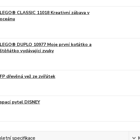
LEGO® CLASSIC 11018 Kreativní zábava v
oceánu
LEGO® DUPLO 10977 Moje první koťátko a
štěňátko vydávající zvuky
FP dřevěná vež ze zvířátek
spací pytel DISNEY
etní specifikace