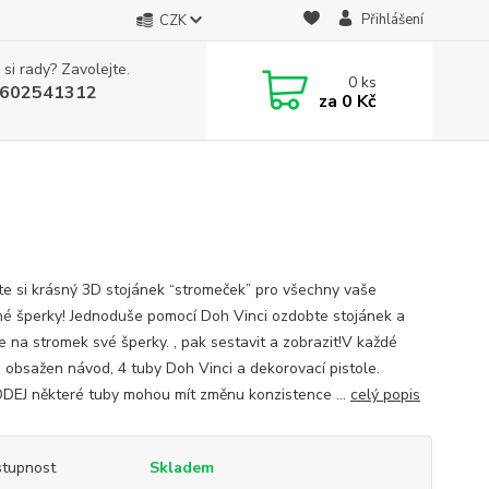
Přihlášení
CZK
 si rady? Zavolejte.
0
ks
602541312
za
0 Kč
te si krásný 3D stojánek “stromeček” pro všechny vaše
né šperky! Jednoduše pomocí Doh Vinci ozdobte stojánek a
e na stromek své šperky. , pak sestavit a zobrazit!V každé
e obsažen návod, 4 tuby Doh Vinci a dekorovací pistole.
EJ některé tuby mohou mít změnu konzistence ...
celý popis
tupnost
Skladem