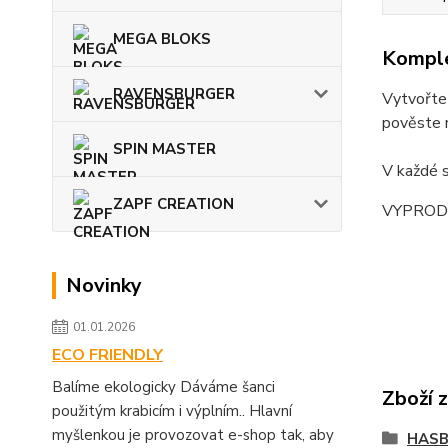
MEGA BLOKS
Komple
RAVENSBURGER
Vytvořte 
pověste n
SPIN MASTER
V každé s
ZAPF CREATION
VYPRODEJ
Novinky
01.01.2026
ECO FRIENDLY
Balíme ekologicky Dáváme šanci
Zboží 
použitým krabicím i výplním.. Hlavní
myšlenkou je provozovat e-shop tak, aby
HASB