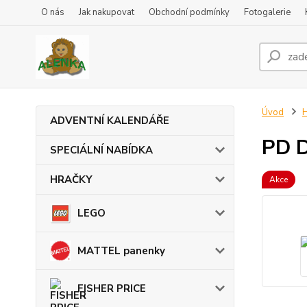
O nás
Jak nakupovat
Obchodní podmínky
Fotogalerie
Úvod
ADVENTNÍ KALENDÁŘE
PD D
SPECIÁLNÍ NABÍDKA
HRAČKY
Akce
LEGO
MATTEL panenky
FISHER PRICE