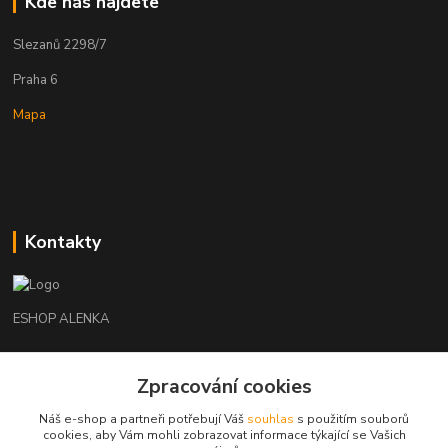
Kde nás najdete
Slezanů 2298/7
Praha 6
Mapa
Kontakty
ESHOP ALENKA
Ing. Martina Cikhartová
Zpracování cookies
+420602541312
8-20
Náš e-shop a partneři potřebují Váš
souhlas
s použitím souborů
cookies, aby Vám mohli zobrazovat informace týkající se Vašich
orechovka@inmes.cz