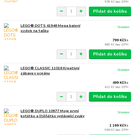
578 Kč
bez DPH
Přidat do košíku
LEGO® DOTS 41948 Mega balení
Skladem
ozdob na tašku
799 Kč
/
ks
660 Kč
bez DPH
Přidat do košíku
LEGO® CLASSIC 11018 Kreativní
Skladem
zábava v oceánu
499 Kč
/
ks
412 Kč
bez DPH
Přidat do košíku
LEGO® DUPLO 10977 Moje první
Skladem
koťátko a štěňátko vydávající zvuky
1 169 Kč
/
ks
966 Kč
bez DPH