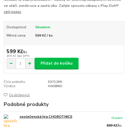
se otáčí, zvedá ruce a zavírá víko. Zažijte spoustu zábavy s Play-Doh!!!
celý popis
Dostupnost
Skladem
Měrná cena
599 Kč / ks
599 Kč
/
ks
495 Kč
bez DPH
Přidat do košíku
Číslo produktu:
5371269
Výrobce:
HASBRO
Do oblíbených
Podobné produkty
společenská hra CHOBOTNICE
Skladem
699 Kč
/
ks