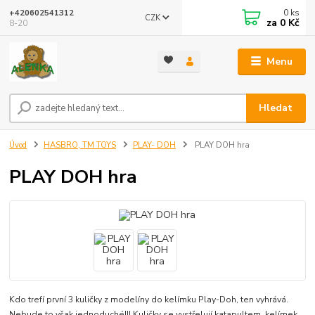
0
ks
+420602541312
CZK
za
0 Kč
8-20
Menu
Hledat
Úvod
HASBRO, TM TOYS
PLAY- DOH
PLAY DOH hra
PLAY DOH hra
Kdo trefí první 3 kuličky z modelíny do kelímku Play-Doh, ten vyhrává.
Nebude to však jednoduché!!! Kuličky se vystřelují katapultem, kelímek