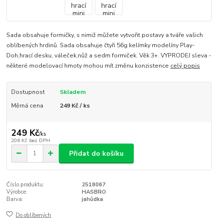
Sada obsahuje formičky, s nimiž můžete vytvořit postavy a tváře vašich
oblíbených hrdinů. Sada obsahuje čtyři 56g kelímky modelíny Play-
Doh,hrací desku, váleček,nůž a sedm formiček. Věk 3+. VYPRODEJ sleva -
některé modelovací hmoty mohou mít změnu konzistence
celý popis
Dostupnost
Skladem
Měrná cena
249 Kč / ks
249 Kč
/
ks
206 Kč
bez DPH
Přidat do košíku
Číslo produktu:
2518067
Výrobce:
HASBRO
Barva:
jahůdka
Do oblíbených