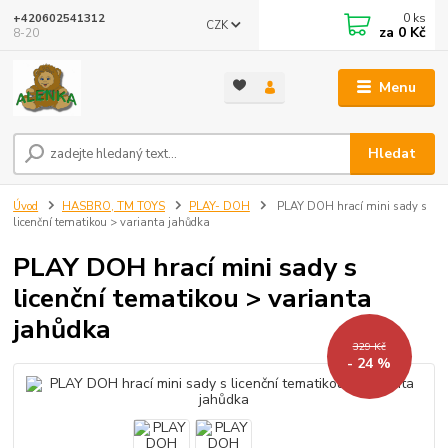
0
ks
+420602541312
CZK
za
0 Kč
8-20
Menu
Hledat
Úvod
HASBRO, TM TOYS
PLAY- DOH
PLAY DOH hrací mini sady s
licenční tematikou > varianta jahůdka
PLAY DOH hrací mini sady s
licenční tematikou > varianta
jahůdka
329 Kč
- 24 %