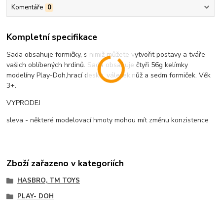
Komentáře
0
Kompletní specifikace
Sada obsahuje formičky, s nimiž můžete vytvořit postavy a tváře
vašich oblíbených hrdinů. Sada obsahuje čtyři 56g kelímky
modelíny Play-Doh,hrací desku, váleček,nůž a sedm formiček. Věk
3+.
VYPRODEJ
sleva - některé modelovací hmoty mohou mít změnu konzistence
Zboží zařazeno v kategoriích
HASBRO, TM TOYS
PLAY- DOH