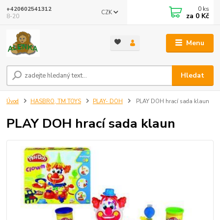
0
ks
+420602541312
CZK
za
0 Kč
8-20
Menu
Hledat
Úvod
HASBRO, TM TOYS
PLAY- DOH
PLAY DOH hrací sada klaun
PLAY DOH hrací sada klaun