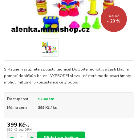
499 Kč
- 20 %
S klaunem si užijete spoustu legrace! Dotvořte jednotlivé části klauna
pomocí doplňků v balení! VYPRODEJ sleva - některé modelovací hmoty
mohou mít změnu konzistence
celý popis
Dostupnost
Skladem
Měrná cena
399 Kč / ks
399 Kč
/
ks
330 Kč
bez DPH
Přidat do košíku