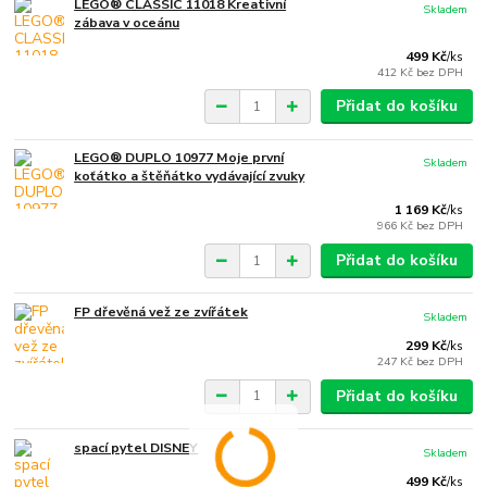
LEGO® CLASSIC 11018 Kreativní
Skladem
zábava v oceánu
499 Kč
/
ks
412 Kč
bez DPH
Přidat do košíku
LEGO® DUPLO 10977 Moje první
Skladem
koťátko a štěňátko vydávající zvuky
1 169 Kč
/
ks
966 Kč
bez DPH
Přidat do košíku
FP dřevěná vež ze zvířátek
Skladem
299 Kč
/
ks
247 Kč
bez DPH
Přidat do košíku
spací pytel DISNEY
Skladem
499 Kč
/
ks