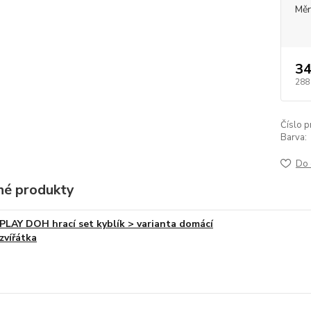
Měr
34
288
Číslo p
Barva:
Do 
é produkty
PLAY DOH hrací set kyblík > varianta domácí
zvířátka