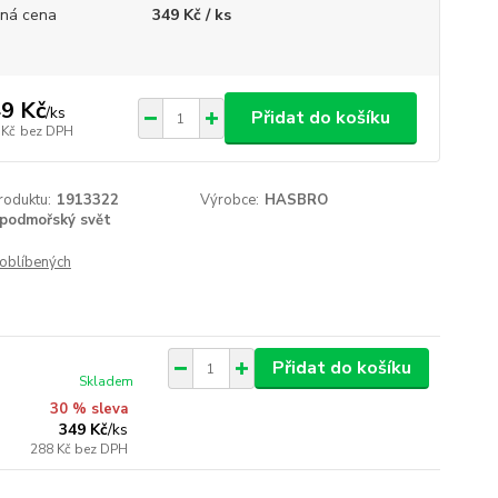
ná cena
349 Kč / ks
9 Kč
/
ks
Přidat do košíku
 Kč
bez DPH
roduktu:
1913322
Výrobce:
HASBRO
podmořský svět
oblíbených
Přidat do košíku
Skladem
30 % sleva
349 Kč
/
ks
288 Kč
bez DPH