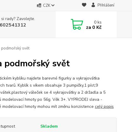
Přihlášení
CZK
 si rady? Zavolejte.
0
ks
602541312
za
0 Kč
ta podmořský svět
ta podmořský svět
tickém kyblíku najdete barevné figurky a vykrajovátka
ch tvarů. Kyblík s víkem obsahuje 3 pumpičky,1 píst,9
ovátek,plastový váleček se 4 vykrajovátky a 2 držadla a 5
ů modelovací hmoty po 56g. Věk 3+. VYPRODEJ sleva -
é modelovací hmoty mohou mít změnu konzistence
celý popis
tupnost
Skladem