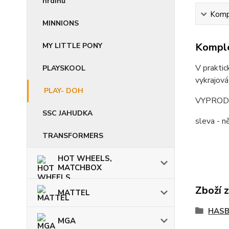
hrdinů
Kompl
MINNIONS
Komple
MY LITTLE PONY
V praktic
PLAYSKOOL
vykrajová
PLAY- DOH
VYPROD
SSC JAHUDKA
sleva - 
TRANSFORMERS
HOT WHEELS,
MATCHBOX
Zboží 
MATTEL
HASB
MGA