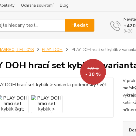
Kontakty
Ochrana soukromí
Blog
Nevíte
Hledat
+420
8-20
HASBRO, TM TOYS
PLAY- DOH
PLAY DOH hrací set kyblík > varian
 DOH hrací set kyblík > varian
499 Kč
- 30 %
V prak
mořský
vykraj
kelímk
někter
Dos