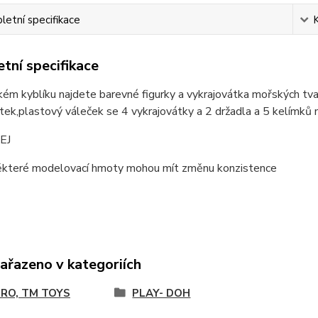
etní specifikace
tní specifikace
kém kyblíku najdete barevné figurky a vykrajovátka mořských tva
tek,plastový váleček se 4 vykrajovátky a 2 držadla a 5 kelímk
EJ
některé modelovací hmoty mohou mít změnu konzistence
zařazeno v kategoriích
RO, TM TOYS
PLAY- DOH