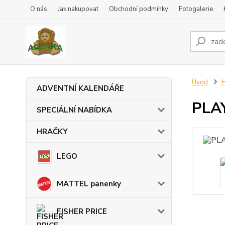
O nás
Jak nakupovat
Obchodní podmínky
Fotogalerie
Úvod
ADVENTNÍ KALENDÁŘE
PLAY
SPECIÁLNÍ NABÍDKA
HRAČKY
LEGO
MATTEL panenky
FISHER PRICE