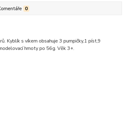
Komentáře
0
rů. Kyblík s víkem obsahuje 3 pumpičky,1 píst,9
ů modelovací hmoty po 56g. Věk 3+.