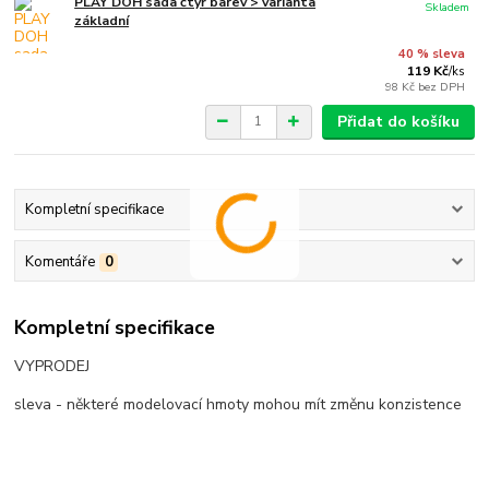
PLAY DOH sada čtyř barev > varianta
Skladem
základní
40 % sleva
119 Kč
/
ks
98 Kč
bez DPH
Přidat do košíku
Kompletní specifikace
Komentáře
0
Kompletní specifikace
VYPRODEJ
sleva - některé modelovací hmoty mohou mít změnu konzistence