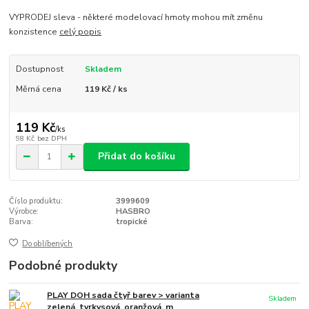
VYPRODEJ sleva - některé modelovací hmoty mohou mít změnu
konzistence
celý popis
Dostupnost
Skladem
Měrná cena
119 Kč / ks
119 Kč
/
ks
98 Kč
bez DPH
Přidat do košíku
Číslo produktu:
3999609
Výrobce:
HASBRO
Barva:
tropické
Do oblíbených
Podobné produkty
PLAY DOH sada čtyř barev > varianta
Skladem
zelená, tyrkysová, oranžová, m