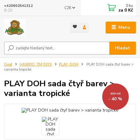
0
ks
+420602541312
CZK
za
0 Kč
8-20
Menu
Hledat
Úvod
HASBRO, TM TOYS
PLAY- DOH
PLAY DOH sada čtyř barev >
varianta tropické
PLAY DOH sada čtyř barev >
varianta tropické
199 Kč
- 40 %