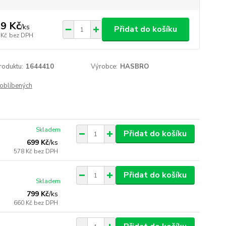
9 Kč
/
ks
Přidat do košíku
 Kč
bez DPH
roduktu:
1644410
Výrobce:
HASBRO
oblíbených
Skladem
Přidat do košíku
699 Kč
/
ks
578 Kč
bez DPH
Přidat do košíku
Skladem
799 Kč
/
ks
660 Kč
bez DPH