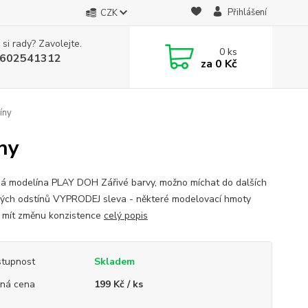
Přihlášení
CZK
 si rady? Zavolejte.
0
ks
602541312
za
0 Kč
íny
ny
á modelína PLAY DOH Zářivé barvy, možno míchat do dalších
ých odstínů VYPRODEJ sleva - některé modelovací hmoty
mít změnu konzistence
celý popis
tupnost
Skladem
ná cena
199 Kč / ks