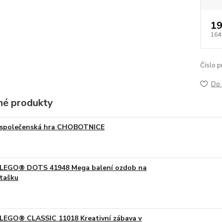
19
164
Číslo p
Do 
é produkty
společenská hra CHOBOTNICE
LEGO® DOTS 41948 Mega balení ozdob na
tašku
LEGO® CLASSIC 11018 Kreativní zábava v