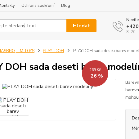
Kontakty
Ochrana soukromí
Blog
Nevíte
Hledat
+420
8-20
HASBRO, TM TOYS
PLAY- DOH
PLAY DOH sada deseti barev model
 DOH sada deseti barev modelí
269 Kč
- 26 %
Barevn
barevn
mohou 
Dos
Měr