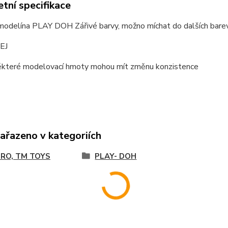
tní specifikace
modelína PLAY DOH Zářivé barvy, možno míchat do dalších bare
EJ
některé modelovací hmoty mohou mít změnu konzistence
zařazeno v kategoriích
RO, TM TOYS
PLAY- DOH