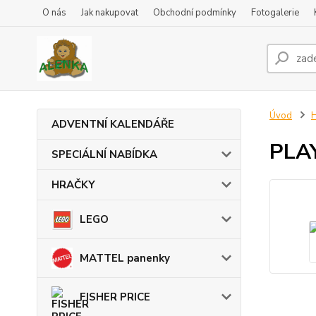
O nás
Jak nakupovat
Obchodní podmínky
Fotogalerie
Úvod
ADVENTNÍ KALENDÁŘE
PLAY
SPECIÁLNÍ NABÍDKA
HRAČKY
LEGO
MATTEL panenky
FISHER PRICE