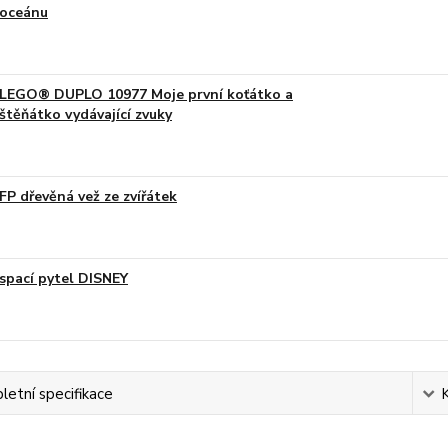
oceánu
LEGO® DUPLO 10977 Moje první koťátko a
štěňátko vydávající zvuky
FP dřevěná vež ze zvířátek
spací pytel DISNEY
etní specifikace