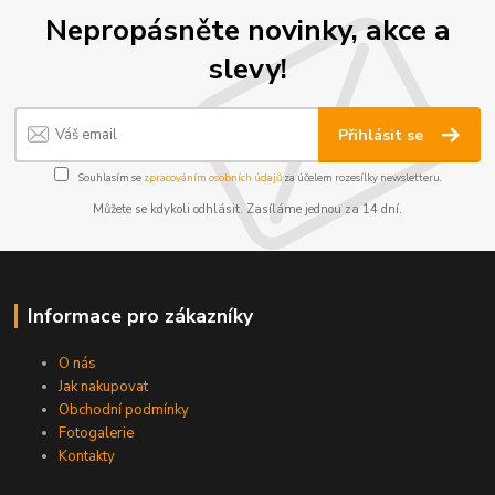
Nepropásněte novinky, akce a
slevy!
Přihlásit se
Souhlasím se
zpracováním osobních údajů
za účelem rozesílky newsletteru.
Můžete se kdykoli odhlásit. Zasíláme jednou za 14 dní.
Informace pro zákazníky
O nás
Jak nakupovat
Obchodní podmínky
Fotogalerie
Kontakty