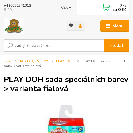
0
ks
+420602541312
CZK
za
0 Kč
8-20
Menu
Hledat
Úvod
HASBRO, TM TOYS
PLAY- DOH
PLAY DOH sada speciálních
barev > varianta fialová
PLAY DOH sada speciálních barev
> varianta fialová