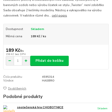
barevných ozdob nebo výrobu lízatek ve stylu „Twister”. není zdobítko
Sada obsahuje 2 kelímky modelíny. Nástroj a vykrajovátko na výrobu
cukrovinek. V nabídce různé dru...
celý popis
Dostupnost
Skladem
Měrná cena
189 Kč / ks
189 Kč
/
ks
156 Kč
bez DPH
Přidat do košíku
Číslo produktu:
4595314
Výrobce:
HASBRO
Do oblíbených
Podobné produkty
společenská hra CHOBOTNICE
Skladem