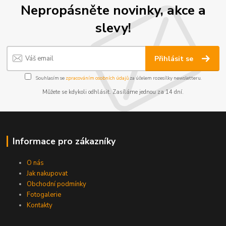
Nepropásněte novinky, akce a
slevy!
Přihlásit se
Souhlasím se
zpracováním osobních údajů
za účelem rozesílky newsletteru.
Můžete se kdykoli odhlásit. Zasíláme jednou za 14 dní.
Informace pro zákazníky
O nás
Jak nakupovat
Obchodní podmínky
Fotogalerie
Kontakty