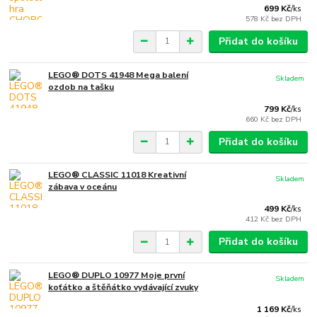
699 Kč
/
ks
578 Kč
bez DPH
Přidat do košíku
LEGO® DOTS 41948 Mega balení
Skladem
ozdob na tašku
799 Kč
/
ks
660 Kč
bez DPH
Přidat do košíku
LEGO® CLASSIC 11018 Kreativní
Skladem
zábava v oceánu
499 Kč
/
ks
412 Kč
bez DPH
Přidat do košíku
LEGO® DUPLO 10977 Moje první
Skladem
koťátko a štěňátko vydávající zvuky
1 169 Kč
/
ks