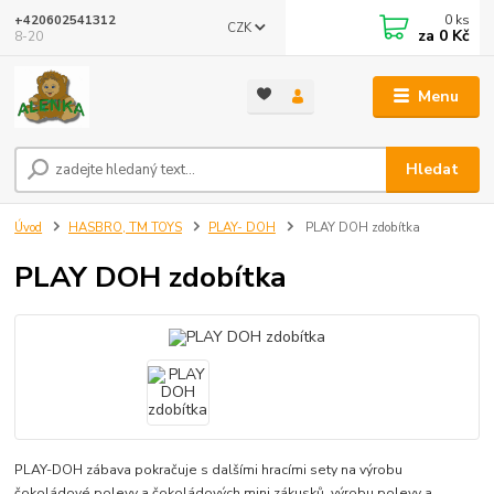
0
ks
+420602541312
CZK
za
0 Kč
8-20
Menu
Hledat
Úvod
HASBRO, TM TOYS
PLAY- DOH
PLAY DOH zdobítka
PLAY DOH zdobítka
PLAY-DOH zábava pokračuje s dalšími hracími sety na výrobu
čokoládové polevy a čokoládových mini zákusků, výrobu polevy a