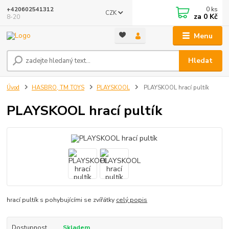
0
ks
+420602541312
CZK
za
0 Kč
8-20
Menu
Hledat
Úvod
HASBRO, TM TOYS
PLAYSKOOL
PLAYSKOOL hrací pultík
PLAYSKOOL hrací pultík
hrací pultík s pohybujícími se zvířátky
celý popis
Dostupnost
Skladem