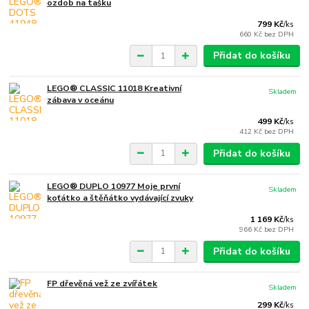
ozdob na tašku
799 Kč
/
ks
660 Kč
bez DPH
Přidat do košíku
LEGO® CLASSIC 11018 Kreativní
Skladem
zábava v oceánu
499 Kč
/
ks
412 Kč
bez DPH
Přidat do košíku
LEGO® DUPLO 10977 Moje první
Skladem
koťátko a štěňátko vydávající zvuky
1 169 Kč
/
ks
966 Kč
bez DPH
Přidat do košíku
FP dřevěná vež ze zvířátek
Skladem
299 Kč
/
ks