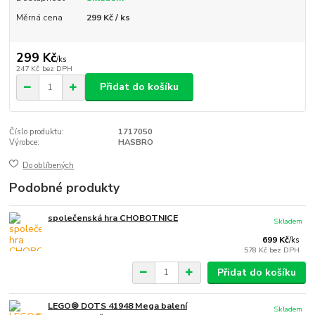
Měrná cena
299 Kč / ks
299 Kč
/
ks
247 Kč
bez DPH
Přidat do košíku
Číslo produktu:
1717050
Výrobce:
HASBRO
Do oblíbených
Podobné produkty
společenská hra CHOBOTNICE
Skladem
699 Kč
/
ks
578 Kč
bez DPH
Přidat do košíku
LEGO® DOTS 41948 Mega balení
Skladem