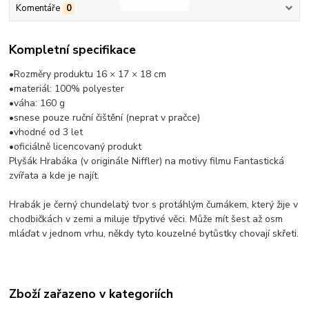
Komentáře
0
Kompletní specifikace
•Rozměry produktu 16 × 17 × 18 cm
•materiál: 100% polyester
•váha: 160 g
•snese pouze ruční čištění (neprat v pračce)
•vhodné od 3 let
•oficiálně licencovaný produkt
Plyšák Hrabáka (v originále Niffler) na motivy filmu Fantastická
zvířata a kde je najít.
Hrabák je černý chundelatý tvor s protáhlým čumákem, který žije v
chodbičkách v zemi a miluje třpytivé věci. Může mít šest až osm
mláďat v jednom vrhu, někdy tyto kouzelné bytůstky chovají skřeti.
Zboží zařazeno v kategoriích