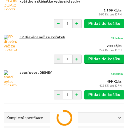
koťátko a štěňátko vydávající zvuky
1 169 Kč
/
ks
966 Kč
bez DPH
Přidat do košíku
FP dřevěná vež ze zvířátek
Skladem
299 Kč
/
ks
247 Kč
bez DPH
Přidat do košíku
spací pytel DISNEY
Skladem
499 Kč
/
ks
412 Kč
bez DPH
Přidat do košíku
Kompletní specifikace