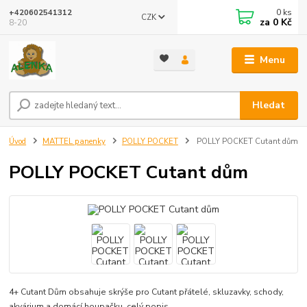
0
ks
+420602541312
CZK
za
0 Kč
8-20
Menu
Hledat
Úvod
MATTEL panenky
POLLY POCKET
POLLY POCKET Cutant dům
POLLY POCKET Cutant dům
4+ Cutant Dům obsahuje skrýše pro Cutant přátelé, skluzavky, schody,
akvárium a domácí houpačku.
celý popis