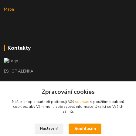
Mapa
Kontakty
ESHOP ALENKA
Ing. Martina Cikhartová
Zpracování cookies
+420602541312
8-20
Náš e-shop a partneři potřebují Váš
souhlas
s použitím souborů
cookies, aby Vám mohli zobrazovat informace týkající se Vašich
orechovka@inmes.cz
zájmů.
Souhlasím
Nastavení