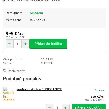
Dostupnost
Skladem
Měrná cena
999 Kč / ks
999 Kč
/
ks
826 Kč
bez DPH
Přidat do košíku
Číslo produktu:
2613192
Výrobce:
MATTEL
Do oblíbených
Podobné produkty
společenská hra CHOBOTNICE
Skladem
699 Kč
/
ks
578 Kč
bez DPH
Přidat do košíku