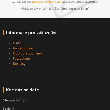
Souhlasím se
zpracováním osobních údajů
za účelem rozesílky newsletteru.
Můžete se kdykoli odhlásit. Zasíláme jednou za 14 dní.
Informace pro zákazníky
O nás
Jak nakupovat
Obchodní podmínky
Fotogalerie
Kontakty
Kde nás najdete
Slezanů 2298/7
Praha 6