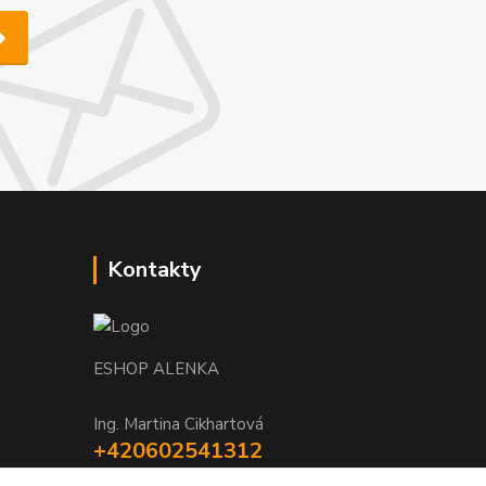
Kontakty
ESHOP ALENKA
Ing. Martina Cikhartová
+420602541312
8-20