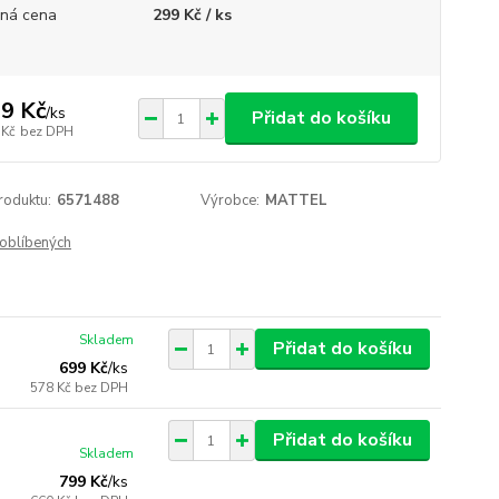
ná cena
299 Kč / ks
9 Kč
/
ks
Přidat do košíku
 Kč
bez DPH
roduktu:
6571488
Výrobce:
MATTEL
oblíbených
Skladem
Přidat do košíku
699 Kč
/
ks
578 Kč
bez DPH
Přidat do košíku
Skladem
799 Kč
/
ks