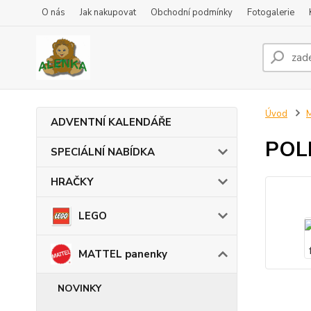
O nás
Jak nakupovat
Obchodní podmínky
Fotogalerie
Úvod
ADVENTNÍ KALENDÁŘE
POL
SPECIÁLNÍ NABÍDKA
HRAČKY
LEGO
MATTEL panenky
NOVINKY