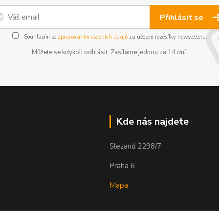
Přihlásit se
Souhlasím se
zpracováním osobních údajů
za účelem rozesílky newsletteru.
Můžete se kdykoli odhlásit. Zasíláme jednou za 14 dní.
Kde nás najdete
Slezanů 2298/7
Praha 6
Mapa