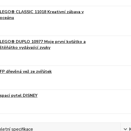
LEGO® CLASSIC 11018 Kreativní zábava v
oceánu
LEGO® DUPLO 10977 Moje první koťátko a
štěňátko vydávající zvuky
FP dřevěná vež ze zvířátek
spací pytel DISNEY
etní specifikace