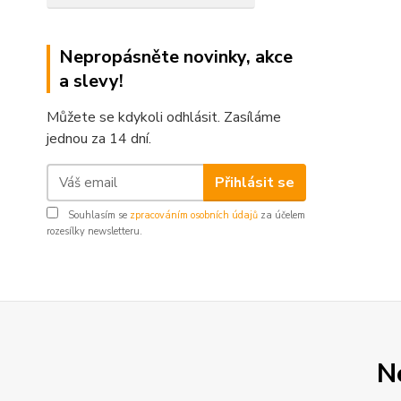
Nepropásněte novinky, akce
a slevy!
Můžete se kdykoli odhlásit. Zasíláme
jednou za 14 dní.
Přihlásit se
Souhlasím se
zpracováním osobních údajů
za účelem
rozesílky newsletteru.
N