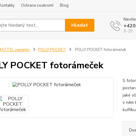
Kontakty
Ochrana soukromí
Blog
Nevíte
Hledat
+420
8-20
MATTEL panenky
POLLY POCKET
POLLY POCKET fotorámeček
LY POCKET fotorámeček
S foto
postará
jaké v
v něm 
kufříku
Dos