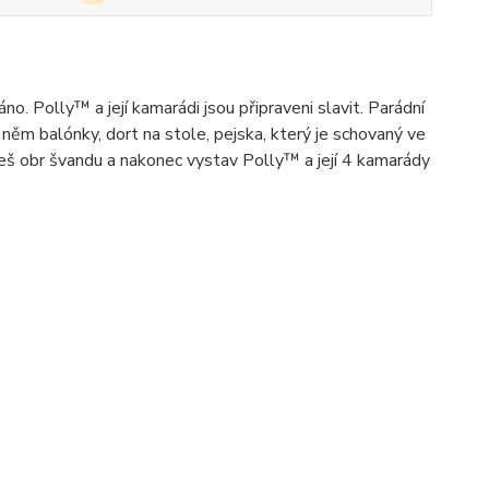
 Polly™ a její kamarádi jsou připraveni slavit. Parádní
něm balónky, dort na stole, pejska, který je schovaný ve
iješ obr švandu a nakonec vystav Polly™ a její 4 kamarády