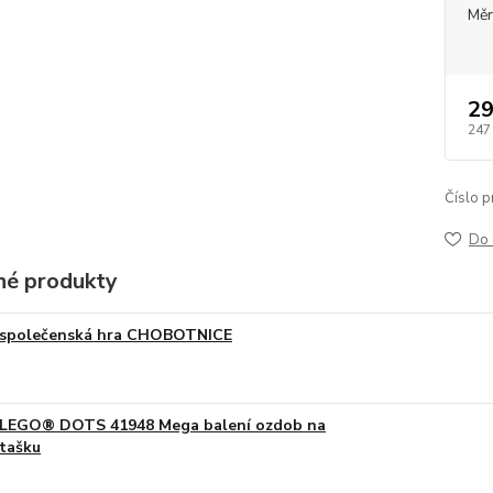
Měr
29
247
Číslo p
Do 
é produkty
společenská hra CHOBOTNICE
LEGO® DOTS 41948 Mega balení ozdob na
tašku