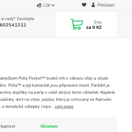
Přihlášení
CZK
 si rady? Zavolejte.
0
ks
602541312
za
0 Kč
rámečkem Polly Pocket™ budeš mít o zábavu vždy a všude
no. Polly™ a její kamarádi jsou připraveni slavit. Parádní je,
šechny doplňky na party v sobě skrývá tento rámeček. Najdete
balónky, dort na stole, pejska, který je schovaný ve fialovém
, a tematické nálepky. Uspo...
celý popis
tupnost
Skladem