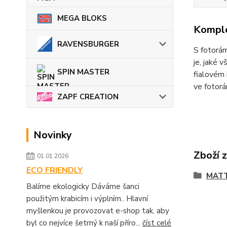
MEGA BLOKS
Komple
RAVENSBURGER
S fotorám
je, jaké 
SPIN MASTER
fialovém 
ve fotor
ZAPF CREATION
Novinky
Zboží 
01.01.2026
ECO FRIENDLY
MATT
Balíme ekologicky Dáváme šanci
použitým krabicím i výplním.. Hlavní
myšlenkou je provozovat e-shop tak, aby
byl co nejvíce šetrný k naší příro...
číst celé