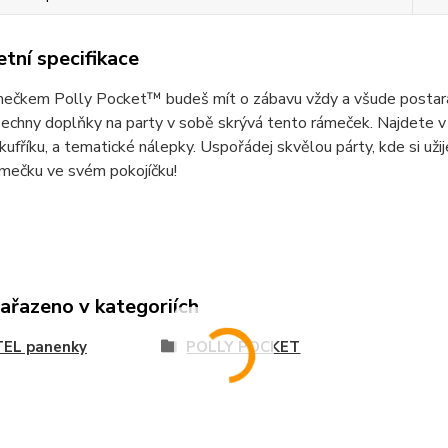
tní specifikace
ečkem Polly Pocket™ budeš mít o zábavu vždy a všude postaráno.
všechny doplňky na party v sobě skrývá tento rámeček. Najdete v 
kufříku, a tematické nálepky. Uspořádej skvělou párty, kde si už
ámečku ve svém pokojíčku!
zařazeno v kategoriích
EL panenky
POLLY POCKET