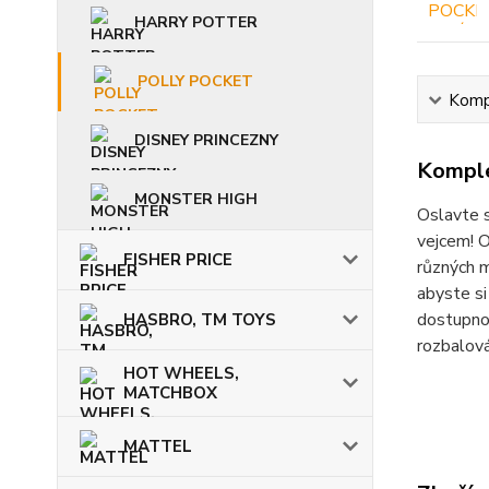
HARRY POTTER
POLLY POCKET
Kompl
DISNEY PRINCEZNY
Komple
MONSTER HIGH
Oslavte s
vejcem! O
FISHER PRICE
různých m
abyste si
dostupnos
HASBRO, TM TOYS
rozbalová
HOT WHEELS,
MATCHBOX
MATTEL