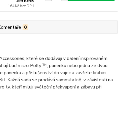
199 Kč
/
ks
164 Kč
bez DPH
Komentáře
0
ccessories, které se dodávají v balení inspirovaném
ahují buď micro Polly ™, panenku nebo jednu ze dvou
 panenku a příslušenství do vajec a zavřete krabici,
šit. Každá sada se prodává samostatně, v závislosti na
 ty, kteří milují sváteční překvapení a zábavu při