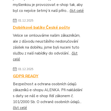
myšlenkou je provozovat e-shop tak, aby
byl co nejvíce šetrný k naší příro...
číst celé
01.12.2025
Dobírkové balíky České pošty
Velice se omlouváme našim zákazníkům,
ale z důvodu neustálého nedoručování
zásilek na dobírku, jsme byli nuceni tuto
službu z naší nabídky do odvolání...
číst
celé
01.12.2025
GDPR READY
Bezpečnost a ochrana osobních údajů
zákazníků e-shopu ALENKA. Při nakládání
s daty se náš e-shop řídí zákonem č.
101/2000 Sb. O ochraně osobních údajů...
číst celé