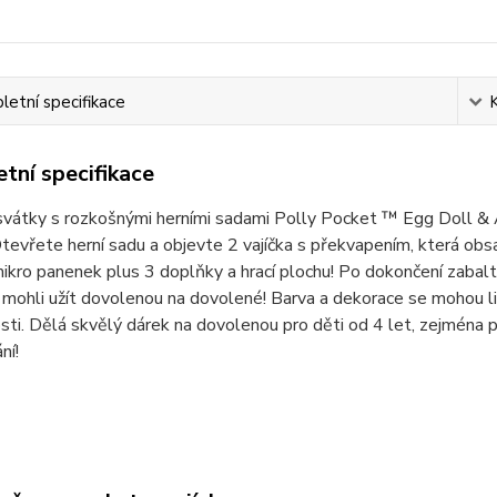
etní specifikace
tní specifikace
vátky s rozkošnými herními sadami Polly Pocket ™ Egg Doll & A
tevřete herní sadu a objevte 2 vajíčka s překvapením, která obs
ikro panenek plus 3 doplňky a hrací plochu! Po dokončení zabalte
 mohli užít dovolenou na dovolené! Barva a dekorace se mohou li
ti. Dělá skvělý dárek na dovolenou pro děti od 4 let, zejména pro
ní!