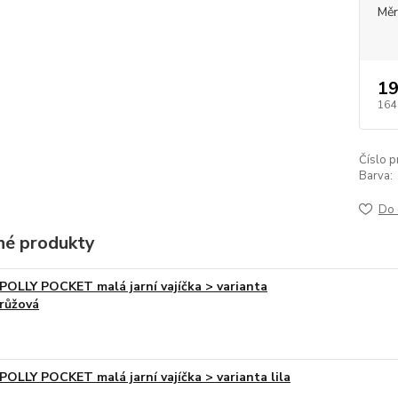
Měr
19
164
Číslo p
Barva:
Do 
é produkty
POLLY POCKET malá jarní vajíčka > varianta
růžová
POLLY POCKET malá jarní vajíčka > varianta lila