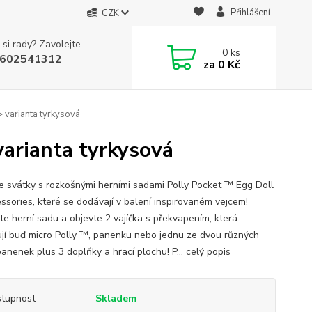
Přihlášení
CZK
 si rady? Zavolejte.
0
ks
602541312
za
0 Kč
 varianta tyrkysová
arianta tyrkysová
e svátky s rozkošnými herními sadami Polly Pocket ™ Egg Doll
ssories, které se dodávají v balení inspirovaném vejcem!
te herní sadu a objevte 2 vajíčka s překvapením, která
jí buď micro Polly ™, panenku nebo jednu ze dvou různých
panenek plus 3 doplňky a hrací plochu! P...
celý popis
tupnost
Skladem