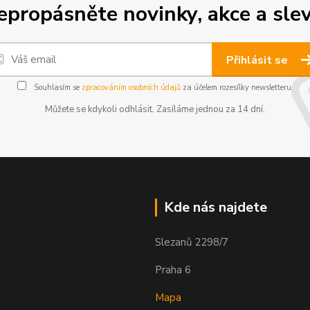
epropásněte novinky, akce a slev
Přihlásit se
Souhlasím se
zpracováním osobních údajů
za účelem rozesílky newsletteru.
Můžete se kdykoli odhlásit. Zasíláme jednou za 14 dní.
Kde nás najdete
Slezanů 2298/7
Praha 6
Mapa