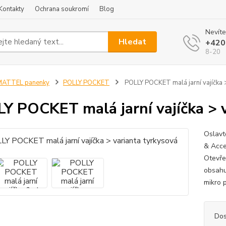
Kontakty
Ochrana soukromí
Blog
Nevíte
Hledat
+420
8-20
MATTEL panenky
POLLY POCKET
POLLY POCKET malá jarní vajíčka >
Y POCKET malá jarní vajíčka > v
Oslavt
& Acce
Otevře
obsahu
mikro 
Dos