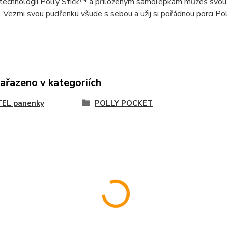
 technologii Polly Stick™ a přiloženým samolepkám můžeš svou m
 Vezmi svou pudřenku všude s sebou a užij si pořádnou porci Pol
zařazeno v kategoriích
EL panenky
POLLY POCKET