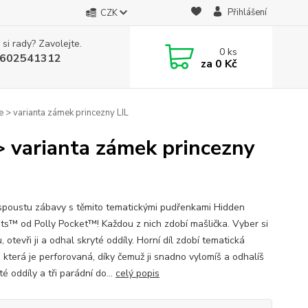
Přihlášení
CZK
 si rady? Zavolejte.
0
ks
602541312
za
0 Kč
 > varianta zámek princezny LIL
> varianta zámek princezny
i spoustu zábavy s těmito tematickými pudřenkami Hidden
ts™ od Polly Pocket™! Každou z nich zdobí mašlička. Vyber si
, otevři ji a odhal skryté oddíly. Horní díl zdobí tematická
, která je perforovaná, díky čemuž ji snadno vylomíš a odhalíš
yté oddíly a tři parádní do...
celý popis