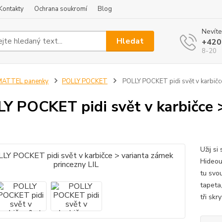
Kontakty
Ochrana soukromí
Blog
Nevíte
Hledat
+420
8-20
MATTEL panenky
POLLY POCKET
POLLY POCKET pidi svět v karbičce
Y POCKET pidi svět v karbičce 
Užij s
Hideou
tu svou
tapeta
tři skr