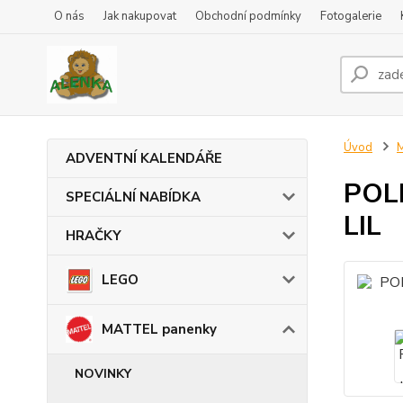
O nás
Jak nakupovat
Obchodní podmínky
Fotogalerie
Úvod
ADVENTNÍ KALENDÁŘE
POLL
SPECIÁLNÍ NABÍDKA
LIL
HRAČKY
LEGO
MATTEL panenky
NOVINKY