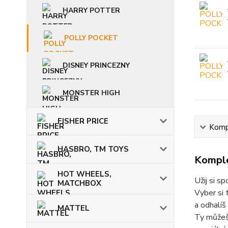
HARRY POTTER
POLLY POCKET
DISNEY PRINCEZNY
MONSTER HIGH
FISHER PRICE
Kompl
HASBRO, TM TOYS
Komple
HOT WHEELS,
Užij si 
MATCHBOX
Vyber si 
a odhalíš
MATTEL
Ty můžeš 