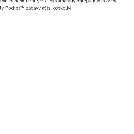
ini panenku Polly™ a její kamarády přilepit kamkoliv na
ly Pocket™ zábavy ať jsi kdekoliv!