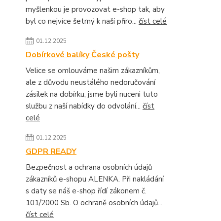
myšlenkou je provozovat e-shop tak, aby
byl co nejvíce šetrný k naší příro...
číst celé
01.12.2025
Dobírkové balíky České pošty
Velice se omlouváme našim zákazníkům,
ale z důvodu neustálého nedoručování
zásilek na dobírku, jsme byli nuceni tuto
službu z naší nabídky do odvolání...
číst
celé
01.12.2025
GDPR READY
Bezpečnost a ochrana osobních údajů
zákazníků e-shopu ALENKA. Při nakládání
s daty se náš e-shop řídí zákonem č.
101/2000 Sb. O ochraně osobních údajů...
číst celé