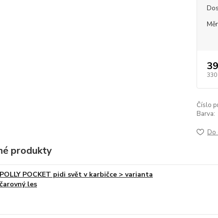
Dos
Měr
39
330
Číslo p
Barva:
Do 
é produkty
POLLY POCKET pidi svět v karbičce > varianta
čarovný les