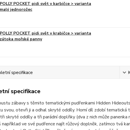
POLLY POCKET pidi svět v karbičce > varianta
malý jednorožec
POLLY POCKET pidi svět v krabičce > varianta
zátoka mořské panny
etní specifikace
tní specifikace
spoustu zábavy s těmito tematickými pudřenkami Hidden Hideout
tu svou, otevři ji a odhal skryté oddíly. Horní díl zdobí tematická
 tři skryté oddíly a tři parádní doplňky (dva z nich může panenka n
například ve své pudřence najít růžový doplněk, zatímco tvá ka