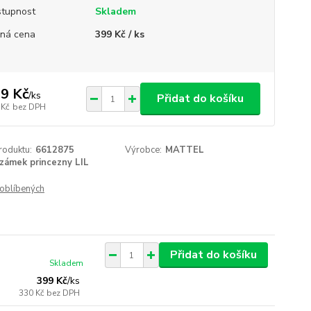
tupnost
Skladem
ná cena
399 Kč / ks
9 Kč
/
ks
Přidat do košíku
 Kč
bez DPH
roduktu:
6612875
Výrobce:
MATTEL
zámek princezny LIL
oblíbených
Přidat do košíku
Skladem
399 Kč
/
ks
330 Kč
bez DPH