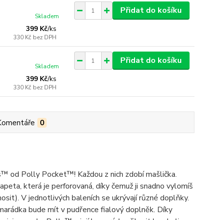
Přidat do košíku
Skladem
399 Kč
/
ks
330 Kč
bez DPH
Přidat do košíku
Skladem
399 Kč
/
ks
330 Kč
bez DPH
Komentáře
0
s™ od Polly Pocket™! Každou z nich zdobí mašlička.
 tapeta, která je perforovaná, díky čemuž ji snadno vylomíš
osit). V jednotlivých baleních se ukrývají různé doplňky.
marádka bude mít v pudřence fialový doplněk. Díky