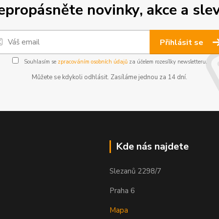
epropásněte novinky, akce a slev
Přihlásit se
Souhlasím se
zpracováním osobních údajů
za účelem rozesílky newsletteru.
Můžete se kdykoli odhlásit. Zasíláme jednou za 14 dní.
Kde nás najdete
Slezanů 2298/7
Praha 6
Mapa