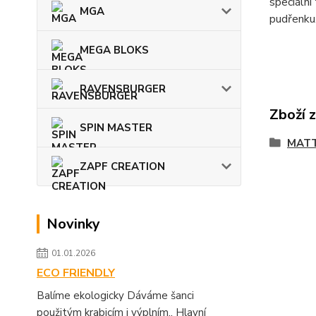
speciální
MGA
pudřenku.
MEGA BLOKS
RAVENSBURGER
Zboží 
SPIN MASTER
MATT
ZAPF CREATION
Novinky
01.01.2026
ECO FRIENDLY
Balíme ekologicky Dáváme šanci
použitým krabicím i výplním.. Hlavní