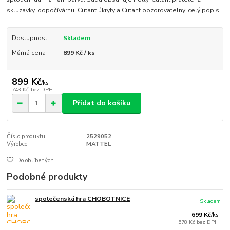
skluzavky, odpočívárnu, Cutant úkryty a Cutant pozorovatelny.
celý popis
Dostupnost
Skladem
Měrná cena
899 Kč / ks
899 Kč
/
ks
743 Kč
bez DPH
Přidat do košíku
Číslo produktu:
2529052
Výrobce:
MATTEL
Do oblíbených
Podobné produkty
společenská hra CHOBOTNICE
Skladem
699 Kč
/
ks
578 Kč
bez DPH