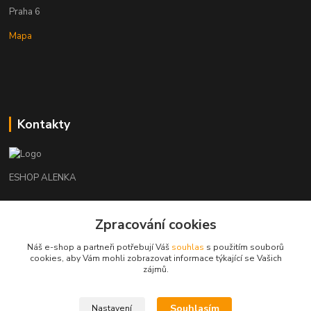
Praha 6
Mapa
Kontakty
ESHOP ALENKA
Ing. Martina Cikhartová
Zpracování cookies
+420602541312
8-20
Náš e-shop a partneři potřebují Váš
souhlas
s použitím souborů
cookies, aby Vám mohli zobrazovat informace týkající se Vašich
orechovka@inmes.cz
zájmů.
Souhlasím
Nastavení