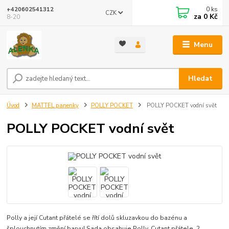
0
ks
+420602541312
CZK
za
0 Kč
8-20
Menu
Hledat
Úvod
MATTEL panenky
POLLY POCKET
POLLY POCKET vodní svět
POLLY POCKET vodní svět
Polly a její Cutant přátelé se řítí dolů skluzavkou do bazénu a
šplouchnutím změní barvu! Sada obsahuje Polly, Cutant přátele, 2