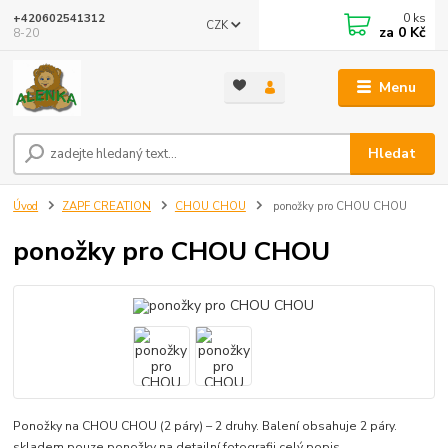
0
ks
+420602541312
CZK
za
0 Kč
8-20
Menu
Hledat
Úvod
ZAPF CREATION
CHOU CHOU
ponožky pro CHOU CHOU
ponožky pro CHOU CHOU
Ponožky na CHOU CHOU (2 páry) – 2 druhy. Balení obsahuje 2 páry.
skladem pouze ponožky na detailní fotografii
celý popis