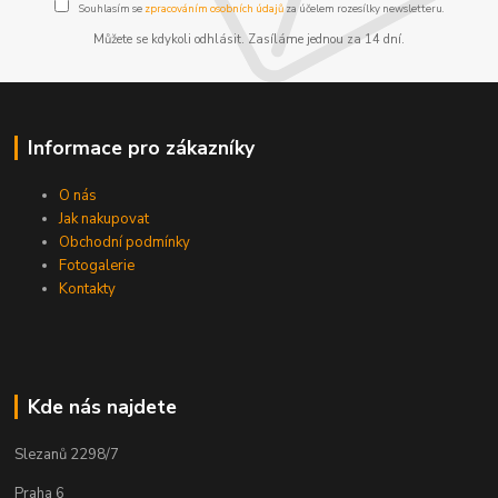
Souhlasím se
zpracováním osobních údajů
za účelem rozesílky newsletteru.
Můžete se kdykoli odhlásit. Zasíláme jednou za 14 dní.
Informace pro zákazníky
O nás
Jak nakupovat
Obchodní podmínky
Fotogalerie
Kontakty
Kde nás najdete
Slezanů 2298/7
Praha 6