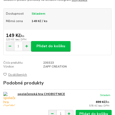
Dostupnost
Skladem
Měrná cena
149 Kč / ks
149 Kč
/
ks
123 Kč
bez DPH
Přidat do košíku
Číslo produktu:
230323
Výrobce:
ZAPF CREATION
Do oblíbených
Podobné produkty
společenská hra CHOBOTNICE
Skladem
699 Kč
/
ks
578 Kč
bez DPH
Přidat do košíku