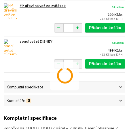
FP dřevěná vež ze zvířátek
Skladem
299 Kč
/
ks
247 Kč
bez DPH
Přidat do košíku
spací pytel DISNEY
Skladem
499 Kč
/
ks
412 Kč
bez DPH
Přidat do košíku
Kompletní specifikace
Komentáře
0
Kompletní specifikace
Ponožky na CHOU CHOU (2 páry) – 2 druhy. Balení obsahuje 2