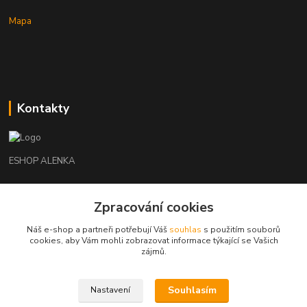
Mapa
Kontakty
ESHOP ALENKA
Ing. Martina Cikhartová
Zpracování cookies
+420602541312
8-20
Náš e-shop a partneři potřebují Váš
souhlas
s použitím souborů
cookies, aby Vám mohli zobrazovat informace týkající se Vašich
orechovka@inmes.cz
zájmů.
Souhlasím
Nastavení