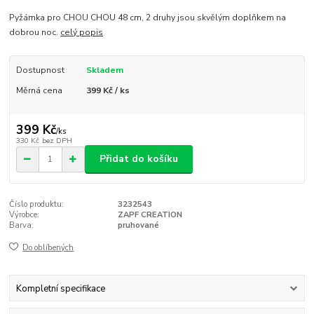
Pyžámka pro CHOU CHOU 48 cm, 2 druhy jsou skvělým doplňkem na
dobrou noc.
celý popis
Dostupnost
Skladem
Měrná cena
399 Kč / ks
399 Kč
/
ks
330 Kč
bez DPH
Přidat do košíku
Číslo produktu:
3232543
Výrobce:
ZAPF CREATION
Barva:
pruhované
Do oblíbených
Kompletní specifikace