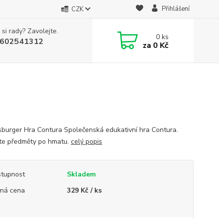
Přihlášení
CZK
 si rady? Zavolejte.
0
ks
602541312
za
0 Kč
burger Hra Contura Společenská edukativní hra Contura.
te předměty po hmatu.
celý popis
tupnost
Skladem
ná cena
329 Kč / ks