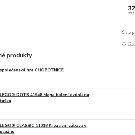
32
272
Číslo p
Do 
é produkty
společenská hra CHOBOTNICE
LEGO® DOTS 41948 Mega balení ozdob na
tašku
LEGO® CLASSIC 11018 Kreativní zábava v
oceánu