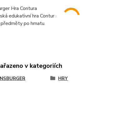
rger Hra Contura
ká edukativní hra Contura.
 předměty po hmatu.
zařazeno v kategoriích
NSBURGER
HRY