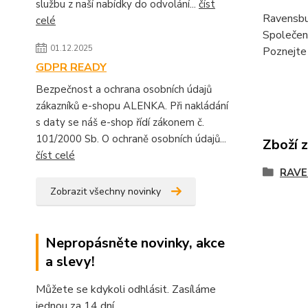
službu z naší nabídky do odvolání...
číst
Ravensbu
celé
Společens
01.12.2025
Poznejte
GDPR READY
Bezpečnost a ochrana osobních údajů
zákazníků e-shopu ALENKA. Při nakládání
s daty se náš e-shop řídí zákonem č.
101/2000 Sb. O ochraně osobních údajů...
Zboží 
číst celé
RAVE
Zobrazit všechny novinky
Nepropásněte novinky, akce
a slevy!
Můžete se kdykoli odhlásit. Zasíláme
jednou za 14 dní.