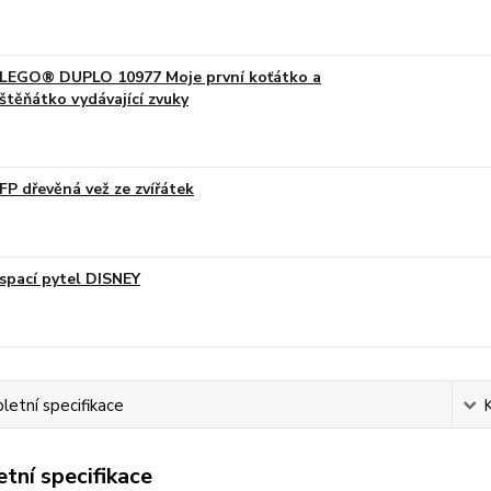
LEGO® DUPLO 10977 Moje první koťátko a
štěňátko vydávající zvuky
FP dřevěná vež ze zvířátek
spací pytel DISNEY
etní specifikace
tní specifikace