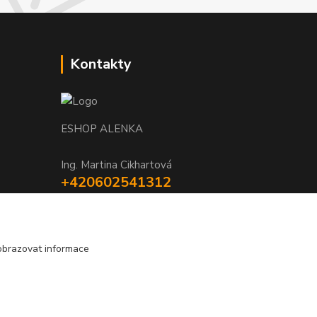
Kontakty
ESHOP ALENKA
Ing. Martina Cikhartová
+420602541312
8-20
orechovka@inmes.cz
obrazovat informace