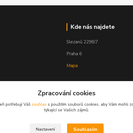
Kde nás najdete
Slezanů 2298/7
Praha 6
Mapa
Zpracování cookies
eři potřebují Váš
souhlas
s použitím souborů cookies, aby Vám mohli z
týkající se Vašich zájmů.
Souhlasím
Nastavení