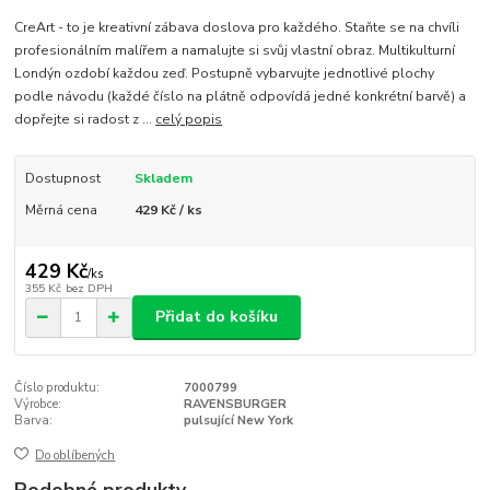
CreArt - to je kreativní zábava doslova pro každého. Staňte se na chvíli
profesionálním malířem a namalujte si svůj vlastní obraz. Multikulturní
Londýn ozdobí každou zeď. Postupně vybarvujte jednotlivé plochy
podle návodu (každé číslo na plátně odpovídá jedné konkrétní barvě) a
dopřejte si radost z ...
celý popis
Dostupnost
Skladem
Měrná cena
429 Kč / ks
429 Kč
/
ks
355 Kč
bez DPH
Přidat do košíku
Číslo produktu:
7000799
Výrobce:
RAVENSBURGER
Barva:
pulsující New York
Do oblíbených