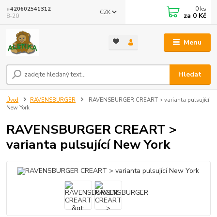
0
ks
+420602541312
CZK
za
0 Kč
8-20
Menu
Hledat
Úvod
RAVENSBURGER
RAVENSBURGER CREART > varianta pulsující
New York
RAVENSBURGER CREART >
varianta pulsující New York