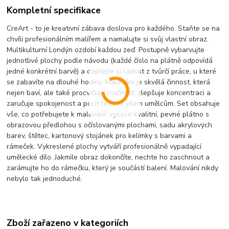
Kompletní specifikace
CreArt - to je kreativní zábava doslova pro každého. Staňte se na
chvíli profesionálním malířem a namalujte si svůj vlastní obraz.
Multikulturní Londýn ozdobí každou zeď. Postupně vybarvujte
jednotlivé plochy podle návodu (každé číslo na plátně odpovídá
jedné konkrétní barvě) a dopřejte si radost z tvůrčí práce, u které
se zabavíte na dlouhé hodiny. Malování je skvělá činnost, která
nejen baví, ale také procvičuje zručnost, zlepšuje koncentraci a
zaručuje spokojenost a pocit hrdosti všem umělcům. Set obsahuje
vše, co potřebujete k malování: vysoce kvalitní, pevné plátno s
obrazovou předlohou s očíslovanými plochami, sadu akrylových
barev, štětec, kartonový stojánek pro kelímky s barvami a
rámeček. Vykreslené plochy vytváří profesionálně vypadající
umělecké dílo. Jakmile obraz dokončíte, nechte ho zaschnout a
zarámujte ho do rámečku, který je součástí balení. Malování nikdy
nebylo tak jednoduché.
Zboží zařazeno v kategoriích