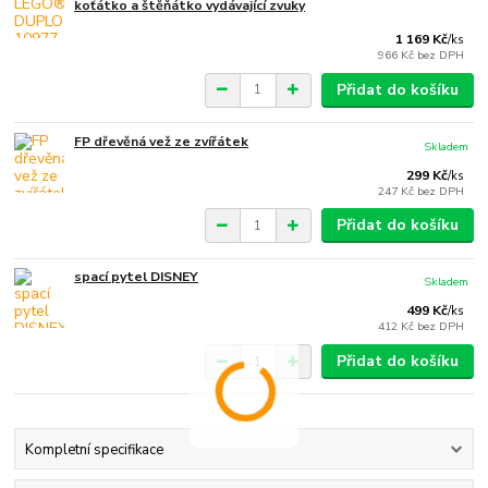
koťátko a štěňátko vydávající zvuky
1 169 Kč
/
ks
966 Kč
bez DPH
Přidat do košíku
FP dřevěná vež ze zvířátek
Skladem
299 Kč
/
ks
247 Kč
bez DPH
Přidat do košíku
spací pytel DISNEY
Skladem
499 Kč
/
ks
412 Kč
bez DPH
Přidat do košíku
Kompletní specifikace