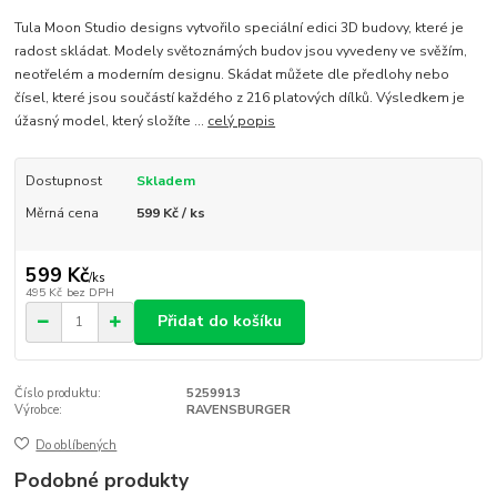
Tula Moon Studio designs vytvořilo speciální edici 3D budovy, které je
radost skládat. Modely světoznámých budov jsou vyvedeny ve svěžím,
neotřelém a moderním designu. Skádat můžete dle předlohy nebo
čísel, které jsou součástí každého z 216 platových dílků. Výsledkem je
úžasný model, který složíte ...
celý popis
Dostupnost
Skladem
Měrná cena
599 Kč / ks
599 Kč
/
ks
495 Kč
bez DPH
Přidat do košíku
Číslo produktu:
5259913
Výrobce:
RAVENSBURGER
Do oblíbených
Podobné produkty