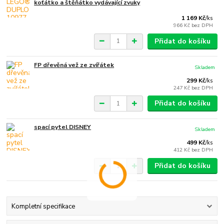
koťátko a štěňátko vydávající zvuky
1 169 Kč
/
ks
966 Kč
bez DPH
Přidat do košíku
FP dřevěná vež ze zvířátek
Skladem
299 Kč
/
ks
247 Kč
bez DPH
Přidat do košíku
spací pytel DISNEY
Skladem
499 Kč
/
ks
412 Kč
bez DPH
Přidat do košíku
Kompletní specifikace