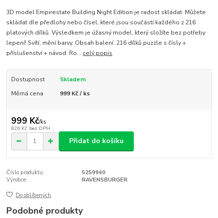
3D model Empirestate Building Night Edition je radost skládat. Můžete
skládat dle předlohy nebo čísel, které jsou součástí každého z 216
platových dílků. Výsledkem je úžasný model, který složíte bez potřeby
lepení! Svítí, mění barvy. Obsah balení. 216 dílků puzzle s čísly +
příslušenství + návod. Ro...
celý popis
Dostupnost
Skladem
Měrná cena
999 Kč / ks
999 Kč
/
ks
826 Kč
bez DPH
Přidat do košíku
Číslo produktu:
5259940
Výrobce:
RAVENSBURGER
Do oblíbených
Podobné produkty