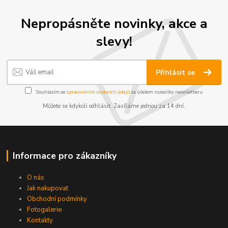
Nepropásněte novinky, akce a
slevy!
Přihlásit se
Souhlasím se
zpracováním osobních údajů
za účelem rozesílky newsletteru.
Můžete se kdykoli odhlásit. Zasíláme jednou za 14 dní.
Informace pro zákazníky
O nás
Jak nakupovat
Obchodní podmínky
Fotogalerie
Kontakty