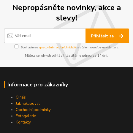
Nepropásněte novinky, akce a
slevy!
Přihlásit se
Souhlasím se
zpracováním osobních údajů
za účelem rozesílky newsletteru.
Můžete se kdykoli odhlásit. Zasíláme jednou za 14 dní.
Informace pro zákazníky
O nás
Jak nakupovat
Obchodní podmínky
Fotogalerie
Kontakty