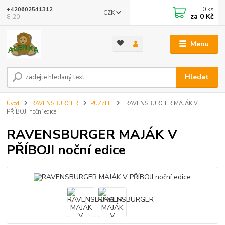
0
ks
+420602541312
CZK
za
0 Kč
8-20
Menu
Hledat
Úvod
RAVENSBURGER
PUZZLE
RAVENSBURGER MAJÁK V
PŘÍBOJI noční edice
RAVENSBURGER MAJÁK V
PŘÍBOJI noční edice