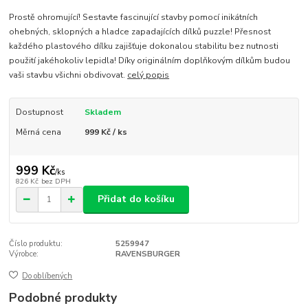
Prostě ohromující! Sestavte fascinující stavby pomocí inikátních
ohebných, sklopných a hladce zapadajících dílků puzzle! Přesnost
každého plastového dílku zajišťuje dokonalou stabilitu bez nutnosti
použití jakéhokoliv lepidla! Díky originálním doplňkovým dílkům budou
vaši stavbu všichni obdivovat.
celý popis
Dostupnost
Skladem
Měrná cena
999 Kč / ks
999 Kč
/
ks
826 Kč
bez DPH
Přidat do košíku
Číslo produktu:
5259947
Výrobce:
RAVENSBURGER
Do oblíbených
Podobné produkty