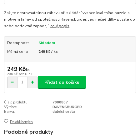
Zažijte nesrovnatelnou zábavu při skládání vysoce kvalitního puzzle s
motivem farmy od společnosti Ravensburger. Jedinečné dílky puzzle do
sebe perfektně zapadají.
celý popis
Dostupnost
Skladem
Měrná cena
249 Kč / ks
249 Kč
/
ks
206 Kč
bez DPH
Přidat do košíku
Číslo produktu:
7000807
Výrobce:
RAVENSBURGER
Barva:
daleká cesta
Do oblíbených
Podobné produkty