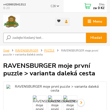
0
ks
+420602541312
CZK
za
0 Kč
8-20
Menu
Hledat
Úvod
RAVENSBURGER
PUZZLE
RAVENSBURGER moje první
puzzle > varianta daleká cesta
RAVENSBURGER moje první
puzzle > varianta daleká cesta