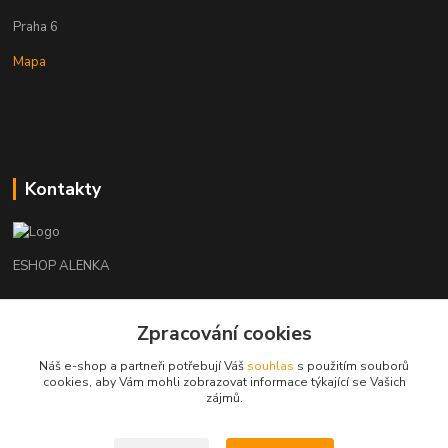
Praha 6
Mapa
Kontakty
ESHOP ALENKA
Ing. Martina Cikhartová
Zpracování cookies
+420602541312
8-20
Náš e-shop a partneři potřebují Váš
souhlas
s použitím souborů
cookies, aby Vám mohli zobrazovat informace týkající se Vašich
orechovka@inmes.cz
zájmů.