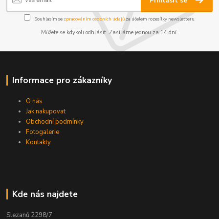
Přihlásit se
Souhlasím se
zpracováním osobních údajů
za účelem rozesílky newsletteru.
Můžete se kdykoli odhlásit. Zasíláme jednou za 14 dní.
Informace pro zákazníky
O nás
Jak nakupovat
Obchodní podmínky
Fotogalerie
Kontakty
Kde nás najdete
Slezanů 2298/7