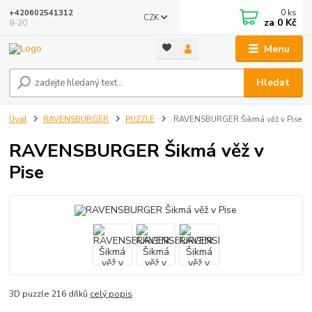
0
ks
+420602541312
CZK
za
0 Kč
8-20
Menu
Hledat
Úvod
RAVENSBURGER
PUZZLE
RAVENSBURGER Šikmá věž v Pise
RAVENSBURGER Šikmá věž v
Pise
3D puzzle 216 dílků
celý popis