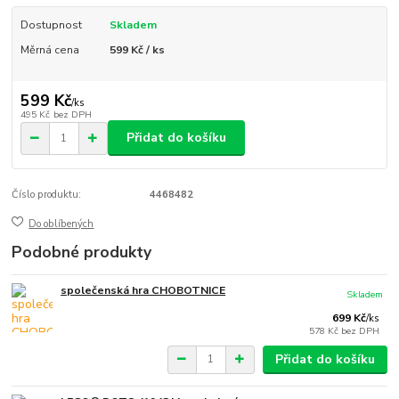
Dostupnost
Skladem
Měrná cena
599 Kč / ks
599 Kč
/
ks
495 Kč
bez DPH
Přidat do košíku
Číslo produktu:
4468482
Do oblíbených
Podobné produkty
společenská hra CHOBOTNICE
Skladem
699 Kč
/
ks
578 Kč
bez DPH
Přidat do košíku