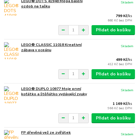
LEGO® DOTS 41948 Mega balení
Skladem
ozdob na tašku
799 Kč
/
ks
660 Kč
bez DPH
Přidat do košíku
LEGO® CLASSIC 11018 Kreativní
Skladem
zábava v oceánu
499 Kč
/
ks
412 Kč
bez DPH
Přidat do košíku
LEGO® DUPLO 10977 Moje první
Skladem
koťátko a štěňátko vydávající zvuky
1 169 Kč
/
ks
966 Kč
bez DPH
Přidat do košíku
FP dřevěná vež ze zvířátek
Skladem