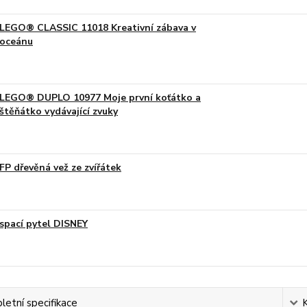
LEGO® CLASSIC 11018 Kreativní zábava v
oceánu
LEGO® DUPLO 10977 Moje první koťátko a
štěňátko vydávající zvuky
FP dřevěná vež ze zvířátek
spací pytel DISNEY
etní specifikace