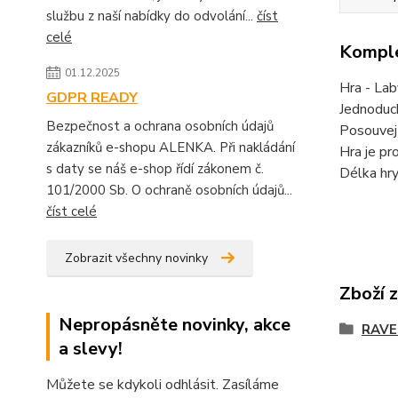
službu z naší nabídky do odvolání...
číst
celé
Komple
01.12.2025
Hra - Lab
GDPR READY
Jednoduch
Bezpečnost a ochrana osobních údajů
Posouvejt
zákazníků e-shopu ALENKA. Při nakládání
Hra je pro
s daty se náš e-shop řídí zákonem č.
Délka hry
101/2000 Sb. O ochraně osobních údajů...
číst celé
Zobrazit všechny novinky
Zboží 
Nepropásněte novinky, akce
RAVE
a slevy!
Můžete se kdykoli odhlásit. Zasíláme