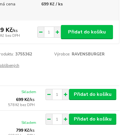
ná cena
699 Kč / ks
9 Kč
/
ks
Přidat do košíku
 Kč
bez DPH
roduktu:
3755362
Výrobce:
RAVENSBURGER
oblíbených
Skladem
Přidat do košíku
699 Kč
/
ks
578 Kč
bez DPH
Přidat do košíku
Skladem
799 Kč
/
ks