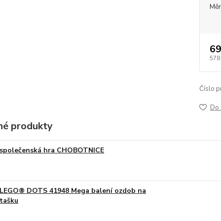
Měr
69
578
Číslo p
Do 
é produkty
společenská hra CHOBOTNICE
LEGO® DOTS 41948 Mega balení ozdob na
tašku