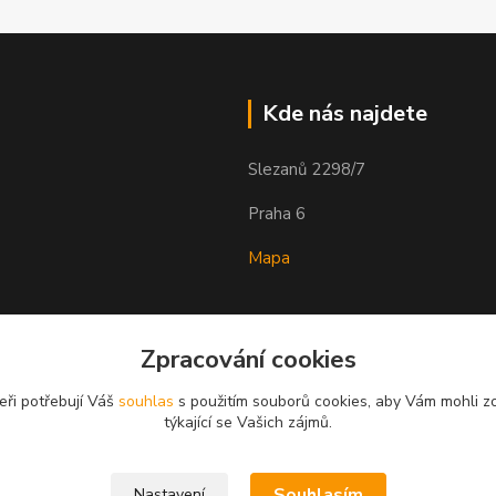
Kde nás najdete
Slezanů 2298/7
Praha 6
Mapa
Zpracování cookies
eři potřebují Váš
souhlas
s použitím souborů cookies, aby Vám mohli z
týkající se Vašich zájmů.
Souhlasím
Nastavení