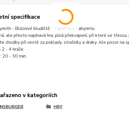
tní specifikace
yrinth - Bláznivé bludiště - Tajemnice Labyrintu
á, ale přesto napínavá hra, plná překvapení, při které se třesou z
e chodby při cestě za poklady, strašidly a draky. Ale pozor na sp
 2 - 4 hráče.
: 20 - 30 min.
zařazeno v kategoriích
NSBURGER
HRY