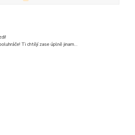
di!
oluhráče! Ti chtějí zase úplně jinam…