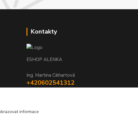
Kontakty
ESHOP ALENKA
Ing. Martina Cikhartová
+420602541312
8-20
orechovka@inmes.cz
obrazovat informace