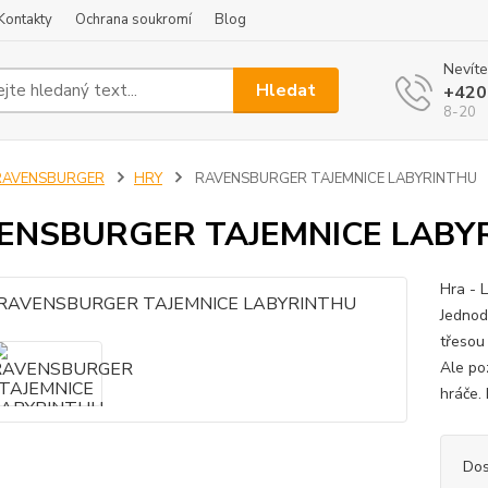
Kontakty
Ochrana soukromí
Blog
Nevíte
Hledat
+420
8-20
RAVENSBURGER
HRY
RAVENSBURGER TAJEMNICE LABYRINTHU
ENSBURGER TAJEMNICE LABY
Hra - 
Jednod
třesou 
Ale poz
hráče.
Dos