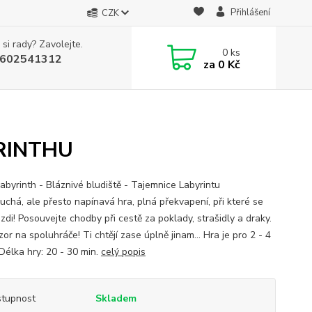
Přihlášení
CZK
 si rady? Zavolejte.
0
ks
602541312
za
0 Kč
RINTHU
Labyrinth - Bláznivé bludiště - Tajemnice Labyrintu
uchá, ale přesto napínavá hra, plná překvapení, při které se
zdi! Posouvejte chodby při cestě za poklady, strašidly a draky.
or na spoluhráče! Ti chtějí zase úplně jinam… Hra je pro 2 - 4
 Délka hry: 20 - 30 min.
celý popis
tupnost
Skladem