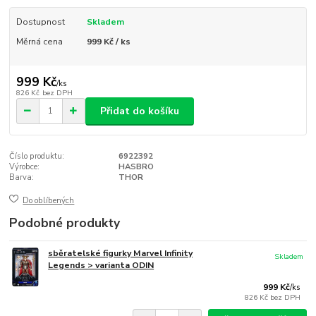
Dostupnost
Skladem
Měrná cena
999 Kč / ks
999 Kč
/
ks
826 Kč
bez DPH
Přidat do košíku
Číslo produktu:
6922392
Výrobce:
HASBRO
Barva:
THOR
Do oblíbených
Podobné produkty
sběratelské figurky Marvel Infinity
Skladem
Legends > varianta ODIN
999 Kč
/
ks
826 Kč
bez DPH