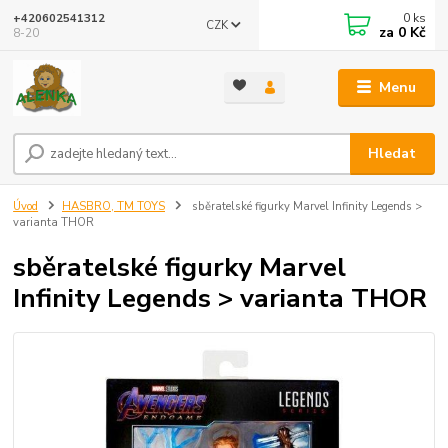
0
ks
+420602541312
CZK
za
0 Kč
8-20
Menu
Hledat
Úvod
HASBRO, TM TOYS
sběratelské figurky Marvel Infinity Legends >
varianta THOR
sběratelské figurky Marvel
Infinity Legends > varianta THOR