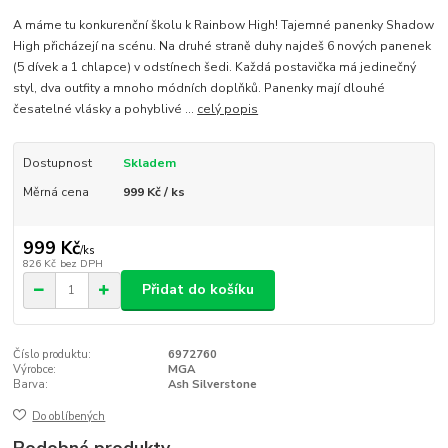
A máme tu konkurenční školu k Rainbow High! Tajemné panenky Shadow
High přicházejí na scénu. Na druhé straně duhy najdeš 6 nových panenek
(5 dívek a 1 chlapce) v odstínech šedi. Každá postavička má jedinečný
styl, dva outfity a mnoho módních doplňků. Panenky mají dlouhé
česatelné vlásky a pohyblivé ...
celý popis
Dostupnost
Skladem
Měrná cena
999 Kč / ks
999 Kč
/
ks
826 Kč
bez DPH
Přidat do košíku
Číslo produktu:
6972760
Výrobce:
MGA
Barva:
Ash Silverstone
Do oblíbených