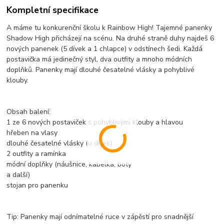
Kompletní specifikace
A máme tu konkurenční školu k Rainbow High! Tajemné panenky
Shadow High přicházejí na scénu. Na druhé straně duhy najdeš 6
nových panenek (5 dívek a 1 chlapce) v odstínech šedi. Každá
postavička má jedinečný styl, dva outfity a mnoho módních
doplňků. Panenky mají dlouhé česatelné vlásky a pohyblivé
klouby.
Obsah balení:
1 ze 6 nových postaviček s pohyblivými klouby a hlavou
hřeben na vlasy
dlouhé česatelné vlásky (u dívek)
2 outfity a ramínka
módní doplňky (náušnice, kabelka, boty
a další)
stojan pro panenku
Tip: Panenky mají odnímatelné ruce v zápěstí pro snadnější