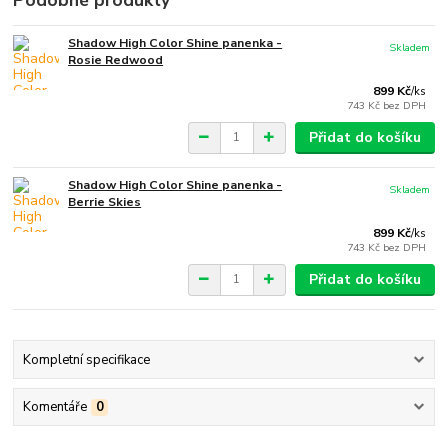
Podobné produkty
Shadow High Color Shine panenka -
Skladem
Rosie Redwood
899 Kč
/
ks
743 Kč
bez DPH
Přidat do košíku
Shadow High Color Shine panenka -
Skladem
Berrie Skies
899 Kč
/
ks
743 Kč
bez DPH
Přidat do košíku
Kompletní specifikace
Komentáře
0