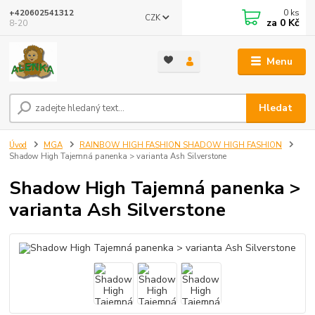
0
ks
+420602541312
CZK
za
0 Kč
8-20
Menu
Hledat
Úvod
MGA
RAINBOW HIGH FASHION SHADOW HIGH FASHION
Shadow High Tajemná panenka > varianta Ash Silverstone
Shadow High Tajemná panenka >
varianta Ash Silverstone