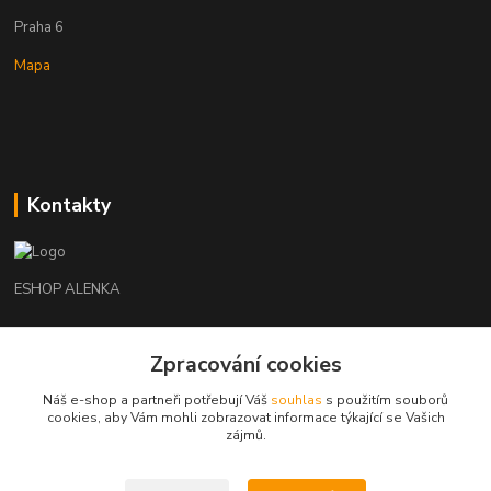
Praha 6
Mapa
Kontakty
ESHOP ALENKA
Ing. Martina Cikhartová
+420602541312
Zpracování cookies
8-20
Náš e-shop a partneři potřebují Váš
souhlas
s použitím souborů
cookies, aby Vám mohli zobrazovat informace týkající se Vašich
orechovka@inmes.cz
zájmů.