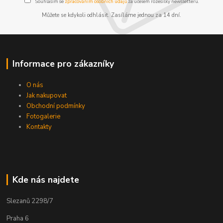
Souhlasím se
zpracováním osobních údajů
za účelem rozesílky newsletteru.
Můžete se kdykoli odhlásit. Zasíláme jednou za 14 dní.
Informace pro zákazníky
O nás
Jak nakupovat
Obchodní podmínky
Fotogalerie
Kontakty
Kde nás najdete
Slezanů 2298/7
Praha 6