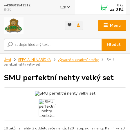
0
ks
+420602541312
CZK
za
0 Kč
8-20
Menu
Hledat
Úvod
SPECIÁLNÍ NABÍDKA
výtvarné a kreativní hračky
SMU
perfektní nehty velký set
SMU perfektní nehty velký set
10 laků na nehty, 2 oddělovače nehtů, 120 nálepek na nehty, Kamínky, 20