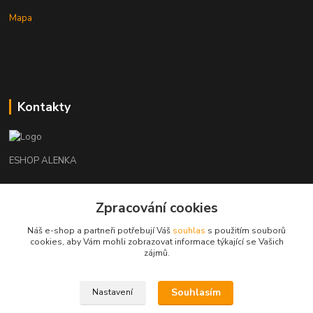
Mapa
Kontakty
ESHOP ALENKA
Ing. Martina Cikhartová
Zpracování cookies
+420602541312
8-20
Náš e-shop a partneři potřebují Váš
souhlas
s použitím souborů
cookies, aby Vám mohli zobrazovat informace týkající se Vašich
orechovka@inmes.cz
zájmů.
Souhlasím
Nastavení