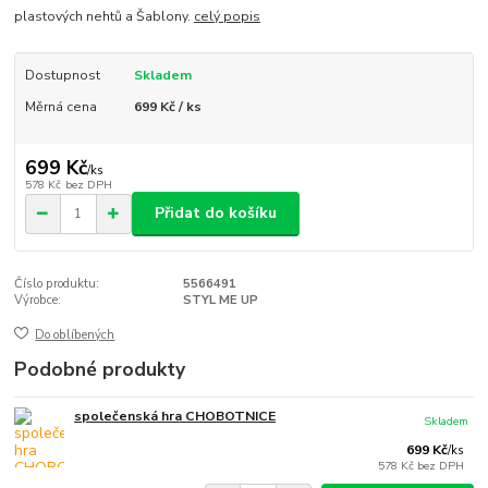
plastových nehtů a Šablony.
celý popis
Dostupnost
Skladem
Měrná cena
699 Kč / ks
699 Kč
/
ks
578 Kč
bez DPH
Přidat do košíku
Číslo produktu:
5566491
Výrobce:
STYL ME UP
Do oblíbených
Podobné produkty
společenská hra CHOBOTNICE
Skladem
699 Kč
/
ks
578 Kč
bez DPH