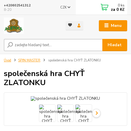
0
ks
+420602541312
CZK
za
0 Kč
8-20
Menu
Hledat
Úvod
SPIN MASTER
společenská hra CHYŤ ZLATONKU
společenská hra CHYŤ
ZLATONKU