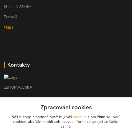
Slezanů 2298/7
Praha 6
Mapa
Kontakty
ESHOP ALENKA
Ing. Martina Cikhartová
Zpracování cookies
+420602541312
8-20
Náš e-shop a partneři potřebují Váš
souhlas
s použitím souborů
cookies, aby Vám mohli zobrazovat informace týkající se Vašich
orechovka@inmes.cz
zájmů.