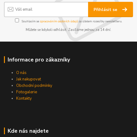
Přihlásit se
Souhlasím se
zpracováním osobních údajů
za účelem rozesílky newsletteru.
Můžete se kdykoli odhlásit. Zasíláme jednou za 14 dní.
Informace pro zákazníky
O nás
Jak nakupovat
Obchodní podmínky
Fotogalerie
Kontakty
Kde nás najdete