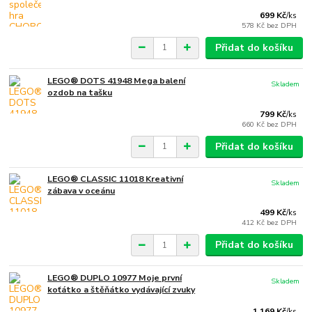
699 Kč
/
ks
578 Kč
bez DPH
Přidat do košíku
LEGO® DOTS 41948 Mega balení
Skladem
ozdob na tašku
799 Kč
/
ks
660 Kč
bez DPH
Přidat do košíku
LEGO® CLASSIC 11018 Kreativní
Skladem
zábava v oceánu
499 Kč
/
ks
412 Kč
bez DPH
Přidat do košíku
LEGO® DUPLO 10977 Moje první
Skladem
koťátko a štěňátko vydávající zvuky
1 169 Kč
/
ks