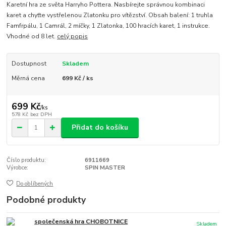
Karetní hra ze světa Harryho Pottera. Nasbírejte správnou kombinaci
karet a chyťte vystřelenou Zlatonku pro vítězství. Obsah balení: 1 truhla
Famfrpálu, 1 Camrál, 2 míčky, 1 Zlatonka, 100 hracích karet, 1 instrukce.
Vhodné od 8 let.
celý popis
Dostupnost
Skladem
Měrná cena
699 Kč / ks
699 Kč
/
ks
578 Kč
bez DPH
Přidat do košíku
Číslo produktu:
6911669
Výrobce:
SPIN MASTER
Do oblíbených
Podobné produkty
společenská hra CHOBOTNICE
Skladem