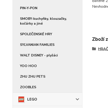
Baterie 2
Nevhodné 
PIN-Y-PON
SMOBY-kuchyňky, klouzačky,
kočárky a jiné
SPOLEČENSKÉ HRY
Zboží 
SYLVANIAN FAMILIES
HRA
WALT DISNEY - plyšáci
YOO HOO
ZHU ZHU PETS
ZOOBLES
LEGO