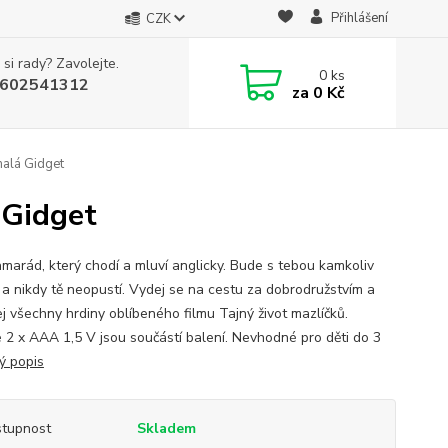
Přihlášení
CZK
 si rady? Zavolejte.
0
ks
602541312
za
0 Kč
malá Gidget
 Gidget
amarád, který chodí a mluví anglicky. Bude s tebou kamkoliv
 a nikdy tě neopustí. Vydej se na cestu za dobrodružstvím a
ej všechny hrdiny oblíbeného filmu Tajný život mazlíčků.
e 2 x AAA 1,5 V jsou součástí balení. Nevhodné pro děti do 3
ý popis
tupnost
Skladem