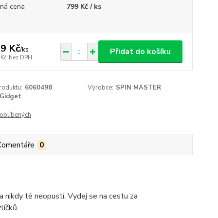
ná cena
799 Kč / ks
9 Kč
/
ks
Přidat do košíku
 Kč
bez DPH
roduktu:
6060498
Výrobce:
SPIN MASTER
Gidget
oblíbených
Komentáře
0
a nikdy tě neopustí. Vydej se na cestu za
líčků.