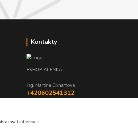
Kontakty
ESHOP ALENKA
Ing. Martina Cikhartová
+420602541312
8-20
orechovka@inmes.cz
obrazovat informace