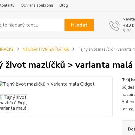
Kontakty
Ochrana soukromí
Blog
Nevíte
Hledat
+420
8-20
HRAČKY
INTERAKTIVNÍ ZVÍŘÁTKA
Tajný život mazlíčků > varianta 
ý život mazlíčků > varianta malá
Tvůj k
půjdeš
nasbír
Bateri
let.
cel
Dos