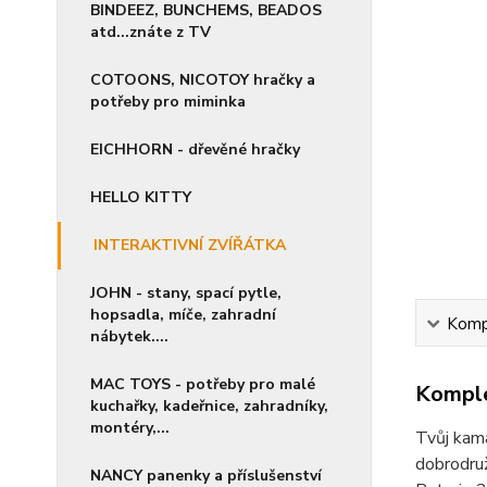
BINDEEZ, BUNCHEMS, BEADOS
atd...znáte z TV
COTOONS, NICOTOY hračky a
potřeby pro miminka
EICHHORN - dřevěné hračky
HELLO KITTY
INTERAKTIVNÍ ZVÍŘÁTKA
JOHN - stany, spací pytle,
hopsadla, míče, zahradní
Kompl
nábytek....
MAC TOYS - potřeby pro malé
Komple
kuchařky, kadeřnice, zahradníky,
montéry,...
Tvůj kama
dobrodruž
NANCY panenky a příslušenství