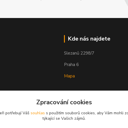
Kde nás najdete
Slezanů 2298/7
Praha 6
Mapa
Zpracování cookies
eři potřebují Váš
souhlas
s použitím souborů cookies, aby Vám mohli z
týkající se Vašich zájmů.