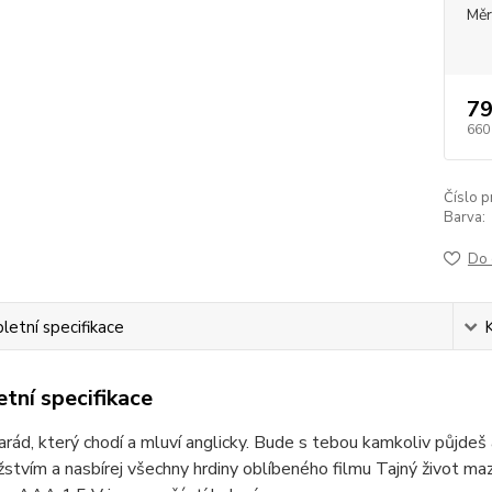
Měr
79
660
Číslo p
Barva:
Do 
etní specifikace
tní specifikace
rád, který chodí a mluví anglicky. Bude s tebou kamkoliv půjdeš 
stvím a nasbírej všechny hrdiny oblíbeného filmu Tajný život maz