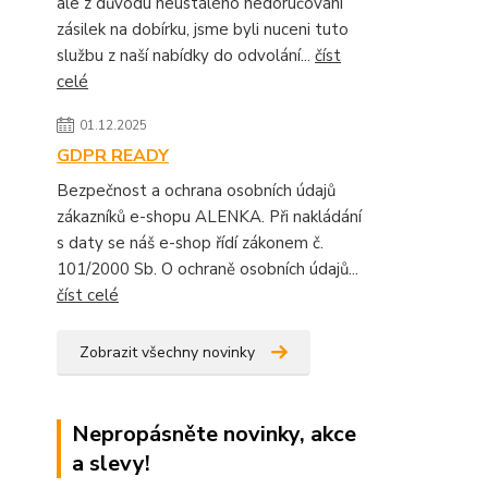
ale z důvodu neustálého nedoručování
zásilek na dobírku, jsme byli nuceni tuto
službu z naší nabídky do odvolání...
číst
celé
01.12.2025
GDPR READY
Bezpečnost a ochrana osobních údajů
zákazníků e-shopu ALENKA. Při nakládání
s daty se náš e-shop řídí zákonem č.
101/2000 Sb. O ochraně osobních údajů...
číst celé
Zobrazit všechny novinky
Nepropásněte novinky, akce
a slevy!