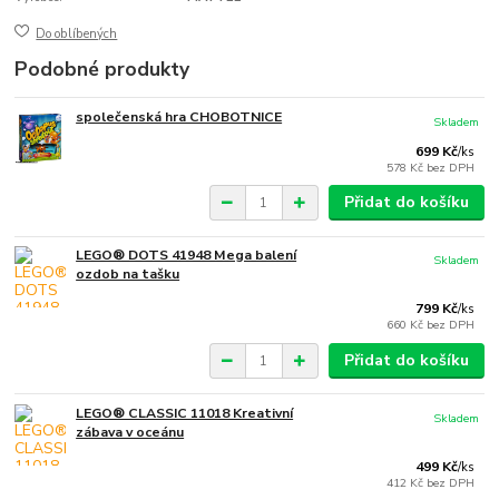
Do oblíbených
Podobné produkty
společenská hra CHOBOTNICE
Skladem
699 Kč
/
ks
578 Kč
bez DPH
Přidat do košíku
LEGO® DOTS 41948 Mega balení
Skladem
ozdob na tašku
799 Kč
/
ks
660 Kč
bez DPH
Přidat do košíku
LEGO® CLASSIC 11018 Kreativní
Skladem
zábava v oceánu
499 Kč
/
ks
412 Kč
bez DPH