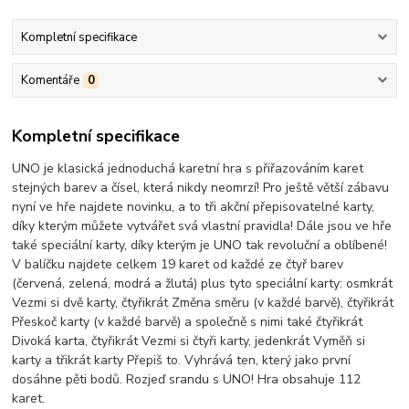
Kompletní specifikace
Komentáře
0
Kompletní specifikace
UNO je klasická jednoduchá karetní hra s přiřazováním karet
stejných barev a čísel, která nikdy neomrzí! Pro ještě větší zábavu
nyní ve hře najdete novinku, a to tři akční přepisovatelné karty,
díky kterým můžete vytvářet svá vlastní pravidla! Dále jsou ve hře
také speciální karty, díky kterým je UNO tak revoluční a oblíbené!
V balíčku najdete celkem 19 karet od každé ze čtyř barev
(červená, zelená, modrá a žlutá) plus tyto speciální karty: osmkrát
Vezmi si dvě karty, čtyřikrát Změna směru (v každé barvě), čtyřikrát
Přeskoč karty (v každé barvě) a společně s nimi také čtyřikrát
Divoká karta, čtyřikrát Vezmi si čtyři karty, jedenkrát Vyměň si
karty a třikrát karty Přepiš to. Vyhrává ten, který jako první
dosáhne pěti bodů. Rozjeď srandu s UNO! Hra obsahuje 112
karet.