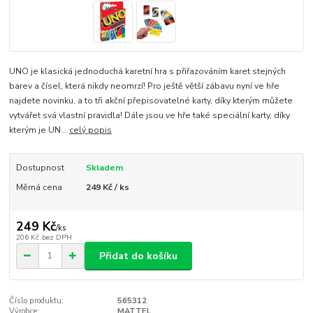
UNO je klasická jednoduchá karetní hra s přiřazováním karet stejných
barev a čísel, která nikdy neomrzí! Pro ještě větší zábavu nyní ve hře
najdete novinku, a to tři akční přepisovatelné karty, díky kterým můžete
vytvářet svá vlastní pravidla! Dále jsou ve hře také speciální karty, díky
kterým je UN...
celý popis
Dostupnost
Skladem
Měrná cena
249 Kč / ks
249 Kč
/
ks
206 Kč
bez DPH
Přidat do košíku
Číslo produktu:
565312
Výrobce:
MATTEL