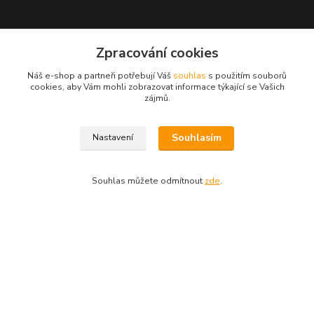
Zpracování cookies
Kontakty
Náš e-shop a partneři potřebují Váš
souhlas
s použitím souborů
cookies, aby Vám mohli zobrazovat informace týkající se Vašich
zájmů.
ESHOP ALENKA
Souhlasím
Nastavení
Ing. Martina Cikhartová
+420602541312
Souhlas můžete odmítnout
zde
.
8-20
orechovka@inmes.cz