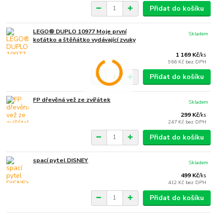
Přidat do košíku
LEGO® DUPLO 10977 Moje první
Skladem
koťátko a štěňátko vydávající zvuky
1 169 Kč
/
ks
966 Kč
bez DPH
Přidat do košíku
FP dřevěná vež ze zvířátek
Skladem
299 Kč
/
ks
247 Kč
bez DPH
Přidat do košíku
spací pytel DISNEY
Skladem
499 Kč
/
ks
412 Kč
bez DPH
Přidat do košíku