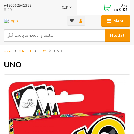
0
ks
+420602541312
CZK
za
0 Kč
8-20
Menu
Hledat
Úvod
MATTEL
HRY
UNO
UNO