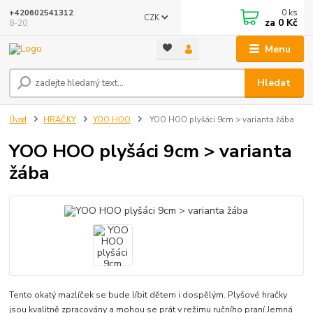
0
ks
+420602541312
CZK
za
0 Kč
8-20
Menu
Hledat
Úvod
HRAČKY
YOO HOO
YOO HOO plyšáci 9cm > varianta žába
YOO HOO plyšáci 9cm > varianta
žába
Tento okatý mazlíček se bude líbit dětem i dospělým. Plyšové hračky
jsou kvalitně zpracovány a mohou se prát v režimu ručního praní.Jemná