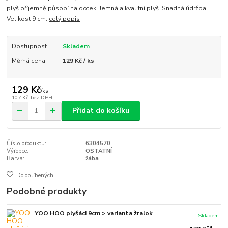
plyš příjemně působí na dotek. Jemná a kvalitní plyš. Snadná údržba.
Velikost 9 cm.
celý popis
Dostupnost
Skladem
Měrná cena
129 Kč / ks
129 Kč
/
ks
107 Kč
bez DPH
Přidat do košíku
Číslo produktu:
6304570
Výrobce:
OSTATNÍ
Barva:
žába
Do oblíbených
Podobné produkty
YOO HOO plyšáci 9cm > varianta žralok
Skladem