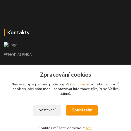
Kontakty
ESHOP ALENKA
Ing. Martina Cikhartová
Zpracování cookies
+420602541312
8-20
Náš e-shop a partneři potřebují Váš
souhlas
s použitím souborů
cookies, aby Vám mohli zobrazovat informace týkající se Vašich
orechovka@inmes.cz
zájmů.
Souhlasím
Nastavení
Souhlas můžete odmítnout
zde
.