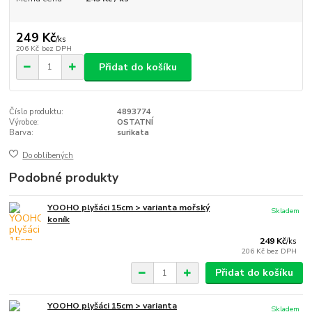
249 Kč
/
ks
206 Kč
bez DPH
Přidat do košíku
Číslo produktu:
4893774
Výrobce:
OSTATNÍ
Barva:
surikata
Do oblíbených
Podobné produkty
YOOHO plyšáci 15cm > varianta mořský
Skladem
koník
249 Kč
/
ks
206 Kč
bez DPH
Přidat do košíku
YOOHO plyšáci 15cm > varianta
Skladem