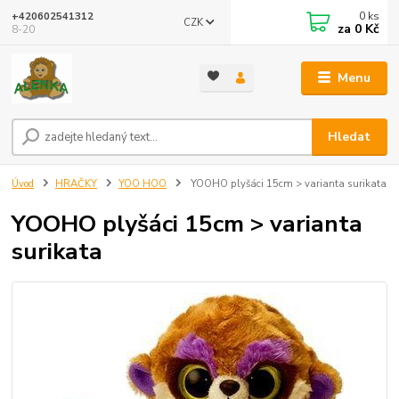
0
ks
+420602541312
CZK
za
0 Kč
8-20
Menu
Hledat
Úvod
HRAČKY
YOO HOO
YOOHO plyšáci 15cm > varianta surikata
YOOHO plyšáci 15cm > varianta
surikata