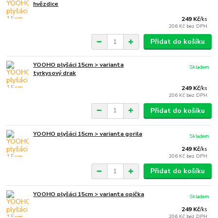
hvězdice
249 Kč
/
ks
206 Kč
bez DPH
Přidat do košíku
YOOHO plyšáci 15cm > varianta
Skladem
tyrkysový drak
249 Kč
/
ks
206 Kč
bez DPH
Přidat do košíku
YOOHO plyšáci 15cm > varianta gorila
Skladem
249 Kč
/
ks
206 Kč
bez DPH
Přidat do košíku
YOOHO plyšáci 15cm > varianta opička
Skladem
249 Kč
/
ks
206 Kč
bez DPH