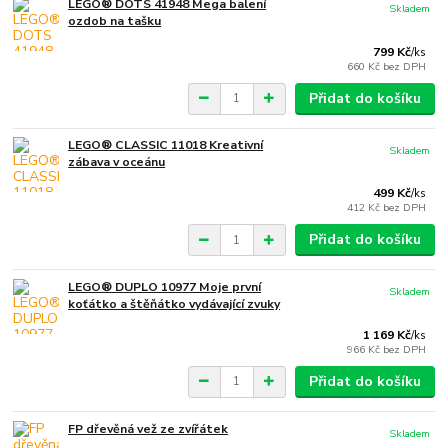
LEGO® DOTS 41948 Mega balení
Skladem
ozdob na tašku
799 Kč
/
ks
660 Kč
bez DPH
Přidat do košíku
LEGO® CLASSIC 11018 Kreativní
Skladem
zábava v oceánu
499 Kč
/
ks
412 Kč
bez DPH
Přidat do košíku
LEGO® DUPLO 10977 Moje první
Skladem
koťátko a štěňátko vydávající zvuky
1 169 Kč
/
ks
966 Kč
bez DPH
Přidat do košíku
FP dřevěná vež ze zvířátek
Skladem