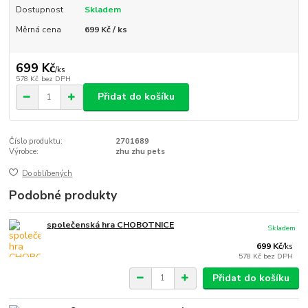
Dostupnost
Skladem
Měrná cena
699 Kč / ks
699 Kč
/
ks
578 Kč
bez DPH
Přidat do košíku
Číslo produktu:
2701689
Výrobce:
zhu zhu pets
Do oblíbených
Podobné produkty
společenská hra CHOBOTNICE
Skladem
699 Kč
/
ks
578 Kč
bez DPH
Přidat do košíku