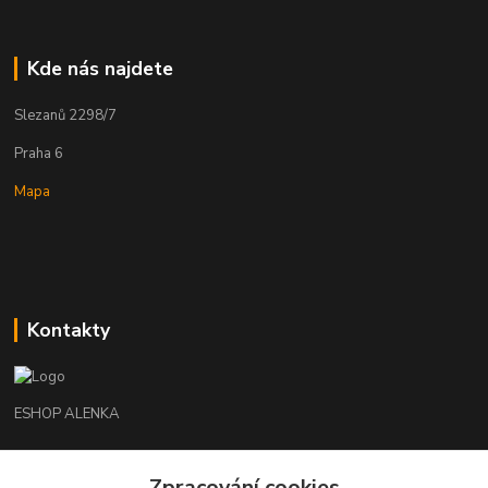
Kde nás najdete
Slezanů 2298/7
Praha 6
Mapa
Kontakty
ESHOP ALENKA
Ing. Martina Cikhartová
Zpracování cookies
+420602541312