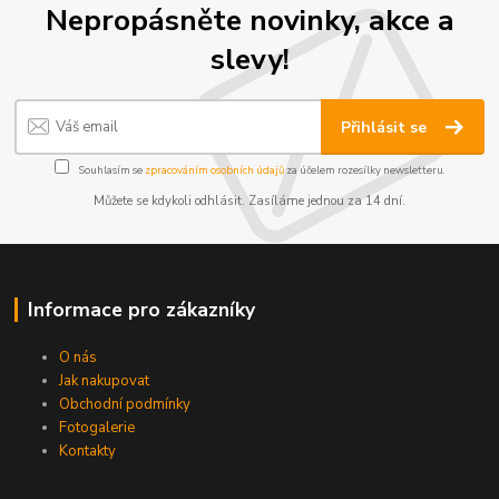
Nepropásněte novinky, akce a
slevy!
Přihlásit se
Souhlasím se
zpracováním osobních údajů
za účelem rozesílky newsletteru.
Můžete se kdykoli odhlásit. Zasíláme jednou za 14 dní.
Informace pro zákazníky
O nás
Jak nakupovat
Obchodní podmínky
Fotogalerie
Kontakty