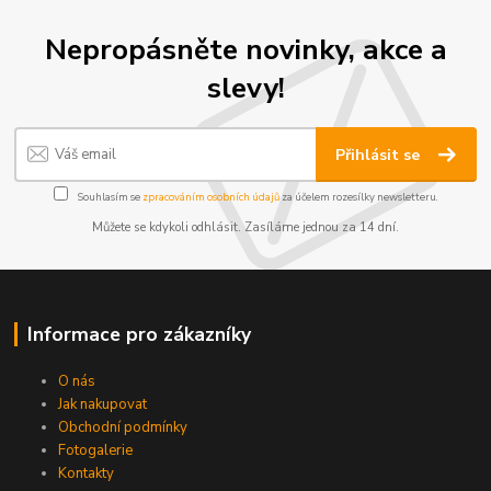
Nepropásněte novinky, akce a
slevy!
Přihlásit se
Souhlasím se
zpracováním osobních údajů
za účelem rozesílky newsletteru.
Můžete se kdykoli odhlásit. Zasíláme jednou za 14 dní.
Informace pro zákazníky
O nás
Jak nakupovat
Obchodní podmínky
Fotogalerie
Kontakty