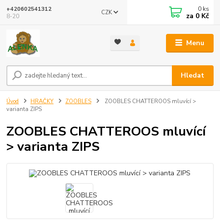
0
ks
+420602541312
CZK
za
0 Kč
8-20
Menu
Hledat
Úvod
HRAČKY
ZOOBLES
ZOOBLES CHATTEROOS mluvící >
varianta ZIPS
ZOOBLES CHATTEROOS mluvící
> varianta ZIPS