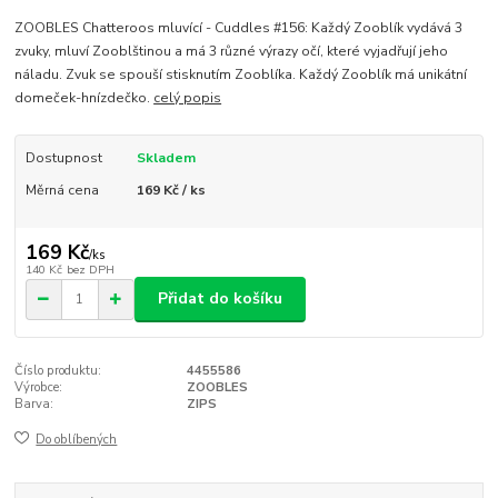
ZOOBLES Chatteroos mluvící - Cuddles #156: Každý Zooblík vydává 3
zvuky, mluví Zooblštinou a má 3 různé výrazy očí, které vyjadřují jeho
náladu. Zvuk se spouší stisknutím Zooblíka. Každý Zooblík má unikátní
domeček-hnízdečko.
celý popis
Dostupnost
Skladem
Měrná cena
169 Kč / ks
169 Kč
/
ks
140 Kč
bez DPH
Přidat do košíku
Číslo produktu:
4455586
Výrobce:
ZOOBLES
Barva:
ZIPS
Do oblíbených