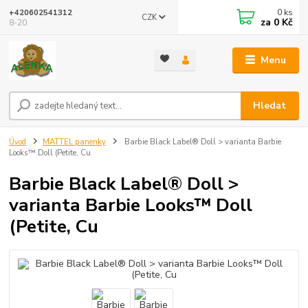
0
ks
+420602541312
CZK
za
0 Kč
8-20
Menu
Hledat
Úvod
MATTEL panenky
Barbie Black Label® Doll > varianta Barbie
Looks™ Doll (Petite, Cu
Barbie Black Label® Doll >
varianta Barbie Looks™ Doll
(Petite, Cu