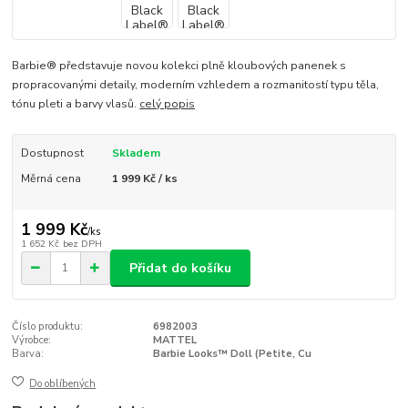
Barbie® představuje novou kolekci plně kloubových panenek s
propracovanými detaily, moderním vzhledem a rozmanitostí typu těla,
tónu pleti a barvy vlasů.
celý popis
Dostupnost
Skladem
Měrná cena
1 999 Kč / ks
1 999 Kč
/
ks
1 652 Kč
bez DPH
Přidat do košíku
Číslo produktu:
6982003
Výrobce:
MATTEL
Barva:
Barbie Looks™ Doll (Petite, Cu
Do oblíbených