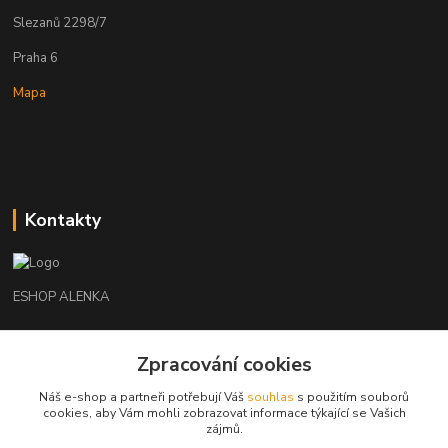
Slezanů 2298/7
Praha 6
Mapa
Kontakty
ESHOP ALENKA
Ing. Martina Cikhartová
Zpracování cookies
+420602541312
8-20
Náš e-shop a partneři potřebují Váš
souhlas
s použitím souborů
cookies, aby Vám mohli zobrazovat informace týkající se Vašich
orechovka@inmes.cz
zájmů.