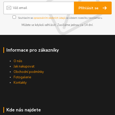
Přihlásit se
Souhlasím se
zpracováním osobních údajů
za účelem rozesílky newsletteru.
Můžete se kdykoli odhlásit. Zasíláme jednou za 14 dní.
Informace pro zákazníky
O nás
Jak nakupovat
Obchodní podmínky
Fotogalerie
Kontakty
Kde nás najdete