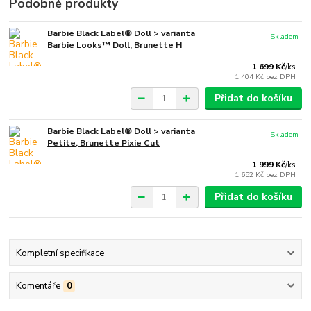
Podobné produkty
Barbie Black Label® Doll > varianta
Skladem
Barbie Looks™ Doll, Brunette H
1 699 Kč
/
ks
1 404 Kč
bez DPH
Přidat do košíku
Barbie Black Label® Doll > varianta
Skladem
Petite, Brunette Pixie Cut
1 999 Kč
/
ks
1 652 Kč
bez DPH
Přidat do košíku
Kompletní specifikace
Komentáře
0