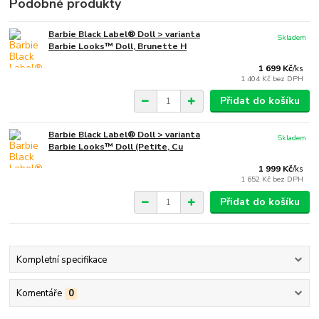
Podobné produkty
Barbie Black Label® Doll > varianta
Skladem
Barbie Looks™ Doll, Brunette H
1 699 Kč
/
ks
1 404 Kč
bez DPH
Přidat do košíku
Barbie Black Label® Doll > varianta
Skladem
Barbie Looks™ Doll (Petite, Cu
1 999 Kč
/
ks
1 652 Kč
bez DPH
Přidat do košíku
Kompletní specifikace
Komentáře
0