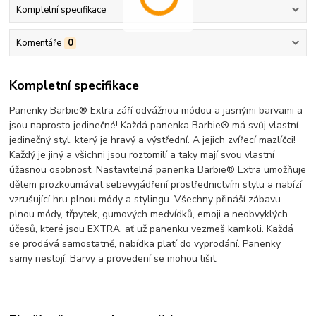
Kompletní specifikace
Komentáře
0
Kompletní specifikace
Panenky Barbie® Extra září odvážnou módou a jasnými barvami a
jsou naprosto jedinečné! Každá panenka Barbie® má svůj vlastní
jedinečný styl, který je hravý a výstřední. A jejich zvířecí mazlíčci!
Každý je jiný a všichni jsou roztomilí a taky mají svou vlastní
úžasnou osobnost. Nastavitelná panenka Barbie® Extra umožňuje
dětem prozkoumávat sebevyjádření prostřednictvím stylu a nabízí
vzrušující hru plnou módy a stylingu. Všechny přináší zábavu
plnou módy, třpytek, gumových medvídků, emoji a neobvyklých
účesů, které jsou EXTRA, ať už panenku vezmeš kamkoli. Každá
se prodává samostatně, nabídka platí do vyprodání. Panenky
samy nestojí. Barvy a provedení se mohou lišit.