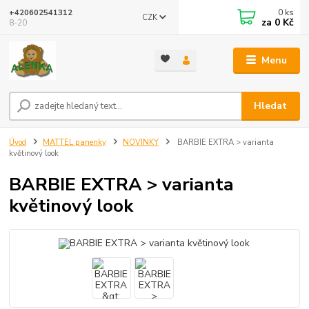
0
ks
+420602541312
CZK
za
0 Kč
8-20
Menu
Hledat
Úvod
MATTEL panenky
NOVINKY
BARBIE EXTRA > varianta
květinový look
BARBIE EXTRA > varianta
květinový look