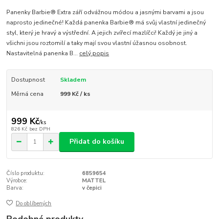
Panenky Barbie® Extra září odvážnou módou a jasnými barvami a jsou
naprosto jedinečné! Každá panenka Barbie® má svůj vlastní jedinečný
styl, který je hravý a výstřední. A jejich zvířecí mazlíčci! Každý je jiný a
všichni jsou roztomilí a taky mají svou vlastní úžasnou osobnost.
Nastavitelná panenka B...
celý popis
Dostupnost
Skladem
Měrná cena
999 Kč / ks
999 Kč
/
ks
826 Kč
bez DPH
Přidat do košíku
Číslo produktu:
6859654
Výrobce:
MATTEL
Barva:
v čepici
Do oblíbených