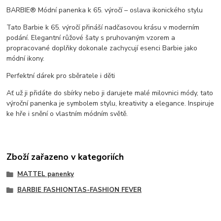
BARBIE® Módní panenka k 65. výročí – oslava ikonického stylu
Tato Barbie k 65. výročí přináší nadčasovou krásu v moderním
podání. Elegantní růžové šaty s pruhovaným vzorem a
propracované doplňky dokonale zachycují esenci Barbie jako
módní ikony.
Perfektní dárek pro sběratele i děti
Ať už ji přidáte do sbírky nebo ji darujete malé milovnici módy, tato
výroční panenka je symbolem stylu, kreativity a elegance. Inspiruje
ke hře i snění o vlastním módním světě.
Zboží zařazeno v kategoriích
MATTEL panenky
BARBIE FASHIONTAS-FASHION FEVER