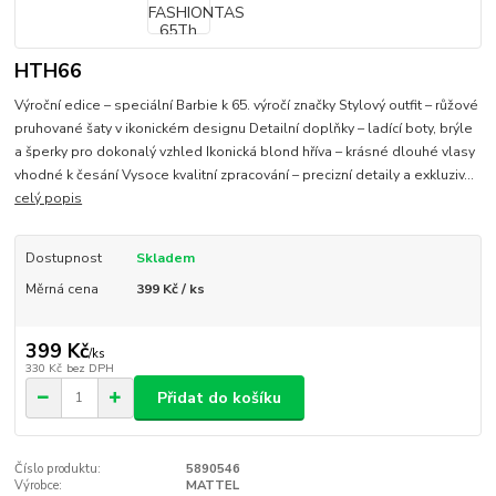
HTH66
Výroční edice – speciální Barbie k 65. výročí značky Stylový outfit – růžové
pruhované šaty v ikonickém designu Detailní doplňky – ladící boty, brýle
a šperky pro dokonalý vzhled Ikonická blond hříva – krásné dlouhé vlasy
vhodné k česání Vysoce kvalitní zpracování – precizní detaily a exkluziv...
celý popis
Dostupnost
Skladem
Měrná cena
399 Kč / ks
399 Kč
/
ks
330 Kč
bez DPH
Přidat do košíku
Číslo produktu:
5890546
Výrobce:
MATTEL