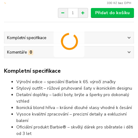
330 Kč
bez DPH
Přidat do košíku
Kompletní specifikace
Komentáře
0
Kompletní specifikace
Výroční edice – speciální Barbie k 65. výročí značky
Stylový outfit – růžové pruhované šaty v ikonickém designu
Detailní doplňky – ladící boty, brýle a šperky pro dokonalý
vzhled
Ikonická blond hříva – krásné dlouhé vlasy vhodné k česání
Vysoce kvalitní zpracování – precizní detaily a exkluzivní
balení
Oficiální produkt Barbie® – skvělý dárek pro sběratele i děti
od 3 let