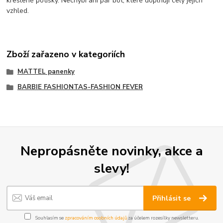
kreslené potisky. Nechybí ani pár bot, které doplňují celý jejich
vzhled.
Zboží zařazeno v kategoriích
MATTEL panenky
BARBIE FASHIONTAS-FASHION FEVER
Nepropásněte novinky, akce a
slevy!
Přihlásit se
Souhlasím se
zpracováním osobních údajů
za účelem rozesílky newsletteru.