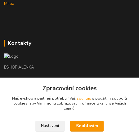
Mapa
Kontakty
ESHOP ALENKA
Ing. Martina Cikhartová
+420602541312
Zpracování cookies
8-20
Náš e-shop a partneři potřebují Váš
souhlas
s použitím souborů
cookies, aby Vám mohli zobrazovat informace týkající se Vašich
orechovka@inmes.cz
zájmů.
Souhlasím
Nastavení