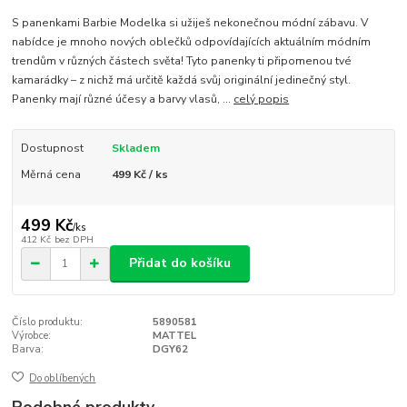
S panenkami Barbie Modelka si užiješ nekonečnou módní zábavu. V
nabídce je mnoho nových oblečků odpovídajících aktuálním módním
trendům v různých částech světa! Tyto panenky ti připomenou tvé
kamarádky – z nichž má určitě každá svůj originální jedinečný styl.
Panenky mají různé účesy a barvy vlasů, ...
celý popis
Dostupnost
Skladem
Měrná cena
499 Kč / ks
499 Kč
/
ks
412 Kč
bez DPH
Přidat do košíku
Číslo produktu:
5890581
Výrobce:
MATTEL
Barva:
DGY62
Do oblíbených