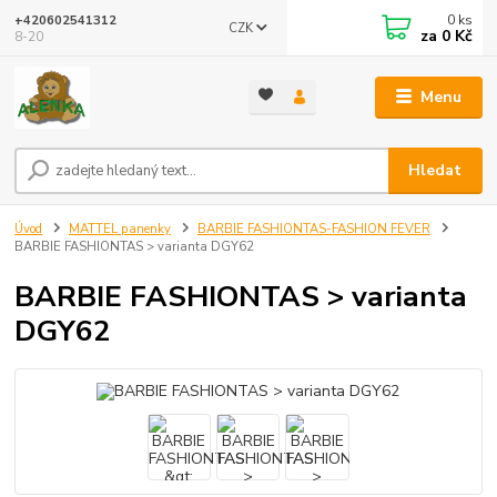
0
ks
+420602541312
CZK
za
0 Kč
8-20
Menu
Hledat
Úvod
MATTEL panenky
BARBIE FASHIONTAS-FASHION FEVER
BARBIE FASHIONTAS > varianta DGY62
BARBIE FASHIONTAS > varianta
DGY62