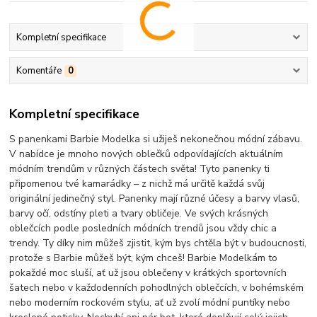
Kompletní specifikace
Komentáře
0
Kompletní specifikace
S panenkami Barbie Modelka si užiješ nekonečnou módní zábavu.
V nabídce je mnoho nových oblečků odpovídajících aktuálním
módním trendům v různých částech světa! Tyto panenky ti
připomenou tvé kamarádky – z nichž má určitě každá svůj
originální jedinečný styl. Panenky mají různé účesy a barvy vlasů,
barvy očí, odstíny pleti a tvary obličeje. Ve svých krásných
oblečcích podle posledních módních trendů jsou vždy chic a
trendy. Ty díky nim můžeš zjistit, kým bys chtěla být v budoucnosti,
protože s Barbie můžeš být, kým chceš! Barbie Modelkám to
pokaždé moc sluší, ať už jsou oblečeny v krátkých sportovních
šatech nebo v každodenních pohodlných oblečcích, v bohémském
nebo moderním rockovém stylu, ať už zvolí módní puntíky nebo