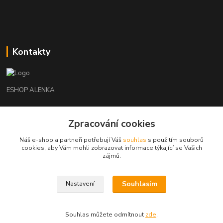
Kontakty
ESHOP ALENKA
Ing. Martina Cikhartová
Zpracování cookies
+420602541312
8-20
Náš e-shop a partneři potřebují Váš
souhlas
s použitím souborů
cookies, aby Vám mohli zobrazovat informace týkající se Vašich
orechovka@inmes.cz
zájmů.
Souhlasím
Nastavení
Souhlas můžete odmítnout
zde
.
Vytvořeno na
Eshop-rychle.cz