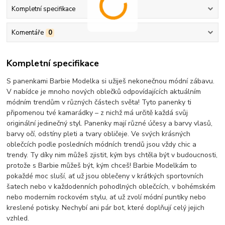
Kompletní specifikace
Komentáře
0
Kompletní specifikace
S panenkami Barbie Modelka si užiješ nekonečnou módní zábavu.
V nabídce je mnoho nových oblečků odpovídajících aktuálním
módním trendům v různých částech světa! Tyto panenky ti
připomenou tvé kamarádky – z nichž má určitě každá svůj
originální jedinečný styl. Panenky mají různé účesy a barvy vlasů,
barvy očí, odstíny pleti a tvary obličeje. Ve svých krásných
oblečcích podle posledních módních trendů jsou vždy chic a
trendy. Ty díky nim můžeš zjistit, kým bys chtěla být v budoucnosti,
protože s Barbie můžeš být, kým chceš! Barbie Modelkám to
pokaždé moc sluší, ať už jsou oblečeny v krátkých sportovních
šatech nebo v každodenních pohodlných oblečcích, v bohémském
nebo moderním rockovém stylu, ať už zvolí módní puntíky nebo
kreslené potisky. Nechybí ani pár bot, které doplňují celý jejich
vzhled.