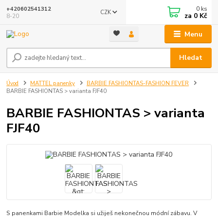
0
ks
+420602541312
CZK
za
0 Kč
8-20
Menu
Hledat
Úvod
MATTEL panenky
BARBIE FASHIONTAS-FASHION FEVER
BARBIE FASHIONTAS > varianta FJF40
BARBIE FASHIONTAS > varianta
FJF40
S panenkami Barbie Modelka si užiješ nekonečnou módní zábavu. V