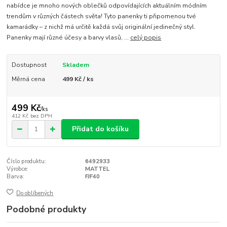
nabídce je mnoho nových oblečků odpovídajících aktuálním módním
trendům v různých částech světa! Tyto panenky ti připomenou tvé
kamarádky – z nichž má určitě každá svůj originální jedinečný styl.
Panenky mají různé účesy a barvy vlasů, ...
celý popis
Dostupnost
Skladem
Měrná cena
499 Kč / ks
499 Kč
/
ks
412 Kč
bez DPH
Přidat do košíku
Číslo produktu:
6492933
Výrobce:
MATTEL
Barva:
FJF40
Do oblíbených
Podobné produkty