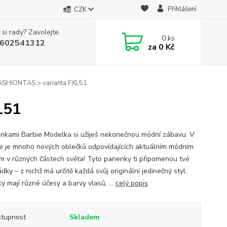
Přihlášení
CZK
 si rady? Zavolejte.
0
ks
602541312
za
0 Kč
SHIONTAS > varianta FXL51
L51
nkami Barbie Modelka si užiješ nekonečnou módní zábavu. V
e je mnoho nových oblečků odpovídajících aktuálním módním
m v různých částech světa! Tyto panenky ti připomenou tvé
ky – z nichž má určitě každá svůj originální jedinečný styl.
y mají různé účesy a barvy vlasů, ...
celý popis
tupnost
Skladem