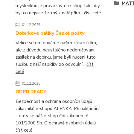
MATT
myšlenkou je provozovat e-shop tak, aby
byl co nejvíce šetrný k naší příro...
číst celé
01.12.2025
Dobírkové balíky České pošty
Velice se omlouváme našim zákazníkům,
ale z důvodu neustálého nedoručování
zásilek na dobírku, jsme byli nuceni tuto
službu z naší nabídky do odvolání...
číst
celé
01.12.2025
GDPR READY
Bezpečnost a ochrana osobních údajů
zákazníků e-shopu ALENKA. Při nakládání
s daty se náš e-shop řídí zákonem č.
101/2000 Sb. O ochraně osobních údajů...
číst celé