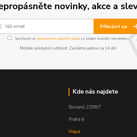
epropásněte novinky, akce a slev
Přihlásit se
Souhlasím se
zpracováním osobních údajů
za účelem rozesílky newsletteru.
Můžete se kdykoli odhlásit. Zasíláme jednou za 14 dní.
Kde nás najdete
Slezanů 2298/7
Praha 6
Mapa