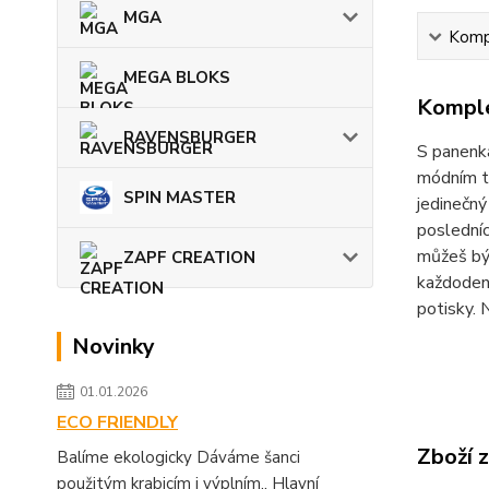
MGA
Kompl
MEGA BLOKS
Komple
RAVENSBURGER
S panenka
módním tr
SPIN MASTER
jedinečný
posledníc
můžeš být
ZAPF CREATION
každoden
potisky. N
Novinky
01.01.2026
ECO FRIENDLY
Zboží 
Balíme ekologicky Dáváme šanci
použitým krabicím i výplním.. Hlavní