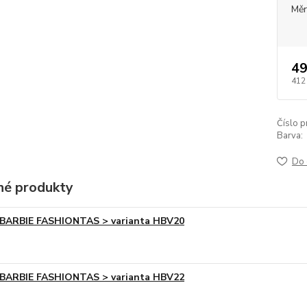
Měr
49
412
Číslo p
Barva:
Do 
é produkty
BARBIE FASHIONTAS > varianta HBV20
BARBIE FASHIONTAS > varianta HBV22