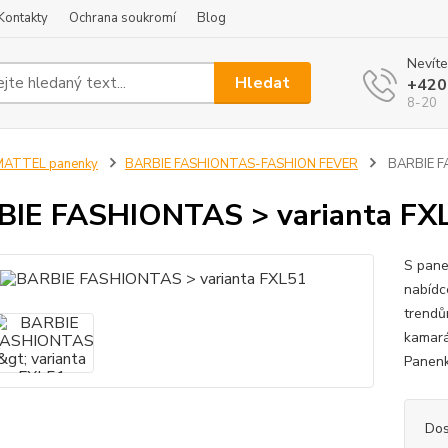
Kontakty
Ochrana soukromí
Blog
Nevíte
Hledat
+420
8-20
MATTEL panenky
BARBIE FASHIONTAS-FASHION FEVER
BARBIE FA
IE FASHIONTAS > varianta FX
S pane
nabídc
trendů
kamarád
Panenk
Dos