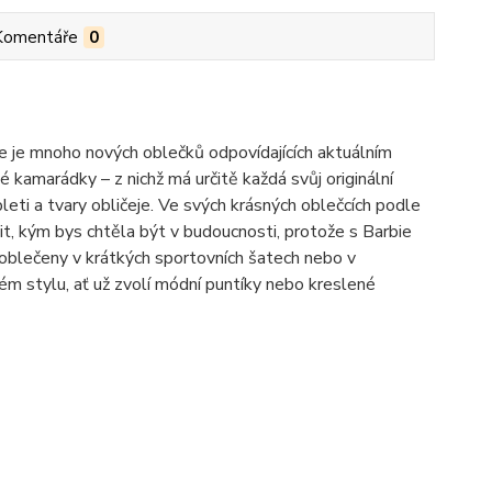
Komentáře
0
e je mnoho nových oblečků odpovídajících aktuálním
kamarádky – z nichž má určitě každá svůj originální
pleti a tvary obličeje. Ve svých krásných oblečcích podle
it, kým bys chtěla být v budoucnosti, protože s Barbie
oblečeny v krátkých sportovních šatech nebo v
 stylu, ať už zvolí módní puntíky nebo kreslené