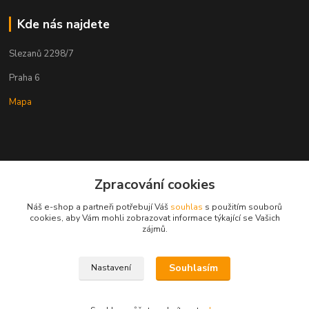
Kde nás najdete
Slezanů 2298/7
Praha 6
Mapa
Zpracování cookies
Kontakty
Náš e-shop a partneři potřebují Váš
souhlas
s použitím souborů
cookies, aby Vám mohli zobrazovat informace týkající se Vašich
zájmů.
ESHOP ALENKA
Souhlasím
Nastavení
Ing. Martina Cikhartová
+420602541312
8-20