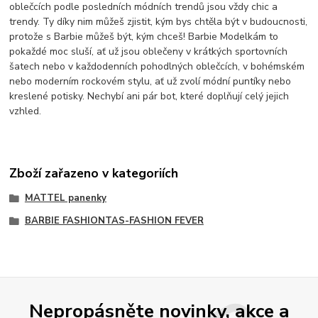
oblečcích podle posledních módních trendů jsou vždy chic a
trendy. Ty díky nim můžeš zjistit, kým bys chtěla být v budoucnosti,
protože s Barbie můžeš být, kým chceš! Barbie Modelkám to
pokaždé moc sluší, ať už jsou oblečeny v krátkých sportovních
šatech nebo v každodenních pohodlných oblečcích, v bohémském
nebo moderním rockovém stylu, ať už zvolí módní puntíky nebo
kreslené potisky. Nechybí ani pár bot, které doplňují celý jejich
vzhled.
Zboží zařazeno v kategoriích
MATTEL panenky
BARBIE FASHIONTAS-FASHION FEVER
Nepropásněte novinky, akce a