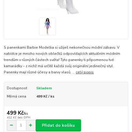
S panenkami Barbie Modelka si užiješ nekonečnou módní zábavu. V
nabídce je mnoho nových oblečků odpovídajících aktuálním módním
trendům v různých částech světa! Tyto panenky ti připomenou tvé
kamarádky – z nichž má určitě každá svůj originální jedinečný styl.
Panenky mají různé účesy a barvy vlasů, ...
celý popis
Dostupnost
Skladem
Měrná cena
499 Kč / ks
499 Kč
/
ks
412 Kč
bez DPH
Přidat do košíku