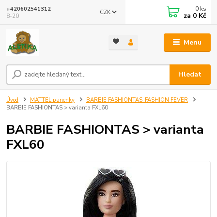
0
ks
+420602541312
CZK
za
0 Kč
8-20
Menu
Hledat
Úvod
MATTEL panenky
BARBIE FASHIONTAS-FASHION FEVER
BARBIE FASHIONTAS > varianta FXL60
BARBIE FASHIONTAS > varianta
FXL60