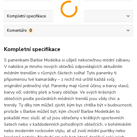
Kompletní specifikace
Komentáře
0
Kompletní specifikace
S panenkami Barbie Modelka si užiješ nekonečnou módní zábavu.
V nabídce je mnoho nových oblečků odpovídajících aktuálním
módním trendům v různých částech světa! Tyto panenky ti
připomenou tvé kamarádky – z nichž má určitě každá svůj
originální jedinečný styl. Panenky mají různé účesy a barvy vlasů,
barvy očí, odstíny pleti a tvary obličeje. Ve svých krásných
oblečcích podle posledních módních trendů jsou vždy chic a
trendy. Ty díky nim můžeš zjistit, kým bys chtěla být v budoucnosti,
protože s Barbie můžeš být, kým chceš! Barbie Modelkám to
pokaždé moc sluší, ať už jsou oblečeny v krátkých sportovních
šatech nebo v každodenních pohodlných oblečcích, v bohémském
nebo moderním rockovém stylu, ať už zvolí módní puntíky nebo