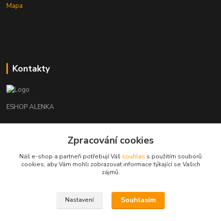
Mapa
Kontakty
ESHOP ALENKA
Ing. Martina Cikhartová
+420602541312
Zpracování cookies
8-20
Náš e-shop a partneři potřebují Váš
souhlas
s použitím souborů
cookies, aby Vám mohli zobrazovat informace týkající se Vašich
orechovka@inmes.cz
zájmů.
Souhlasím
Nastavení