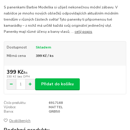
S panenkami Barbie Modelka si užiješ nekonečnou módní zábavu. V
nabídce je mnoho nových oblečků odpovídajících aktuálním módním
trendům v různých částech světa! Tyto panenky ti připomenou tvé
kamarádky – z nichž má určitě každá svůj originální jedinečný styl.
Panenky mají různé účesy a barvy vlasů, ...
celý popis
Dostupnost
Skladem
Měrná cena
399 Kč / ks
399 Kč
/
ks
330 Kč
bez DPH
Přidat do košíku
Číslo produktu:
6917168
Výrobce:
MATTEL
Barva:
GRB50
Do oblíbených