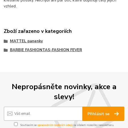
kreslené potisky. Nechybí ani pár bot, které doplňují celý jejich
vzhled.
Zboží zařazeno v kategoriích
MATTEL panenky
BARBIE FASHIONTAS-FASHION FEVER
Nepropásněte novinky, akce a
slevy!
Přihlásit se
Souhlasím se
zpracováním osobních údajů
za účelem rozesílky newsletteru.