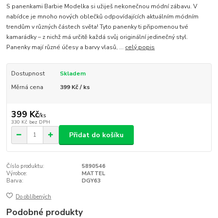
S panenkami Barbie Modelka si užiješ nekonečnou módní zábavu. V
nabídce je mnoho nových oblečků odpovídajících aktuálním módním
trendům v různých částech světa! Tyto panenky ti připomenou tvé
kamarádky – z nichž má určitě každá svůj originální jedinečný styl.
Panenky mají různé účesy a barvy vlasů, ...
celý popis
Dostupnost
Skladem
Měrná cena
399 Kč / ks
399 Kč
/
ks
330 Kč
bez DPH
Přidat do košíku
Číslo produktu:
5890546
Výrobce:
MATTEL
Barva:
DGY63
Do oblíbených
Podobné produkty