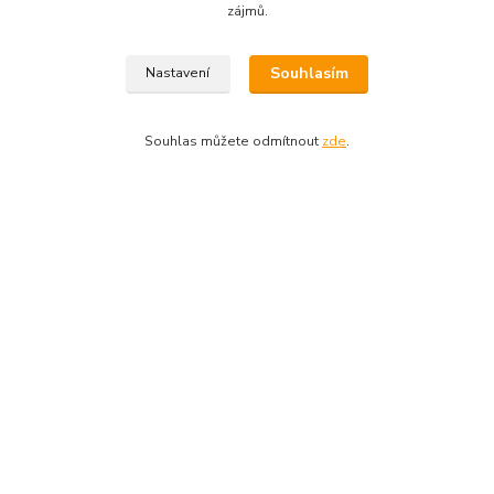
Kde nás najdete
zájmů.
Slezanů 2298/7
Souhlasím
Nastavení
Praha 6
Mapa
Souhlas můžete odmítnout
zde
.
Kontakty
ESHOP ALENKA
Ing. Martina Cikhartová
+420602541312
8-20