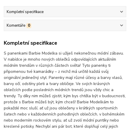
Kompletní specifikace
Komentáře
0
Kompletní specifikace
S panenkami Barbie Modelka si užiješ nekonečnou módní zábavu.
V nabídce je mnoho nových oblečků odpovídajících aktuálním
módním trendům v různých částech světa! Tyto panenky ti
připomenou tvé kamarádky – z nichž má určitě každá svůj
originální jedinečný styl. Panenky mají různé účesy a barvy vlasů,
barvy očí, odstíny pleti a tvary obličeje. Ve svých krásných
oblečcích podle posledních módních trendů jsou vždy chic a
trendy. Ty díky nim můžeš zjistit, kým bys chtěla být v budoucnosti,
protože s Barbie můžeš být, kým chceš! Barbie Modelkám to
pokaždé moc sluší, ať už jsou oblečeny v krátkých sportovních
šatech nebo v každodenních pohodlných oblečcích, v bohémském
nebo moderním rockovém stylu, ať už zvolí módní puntíky nebo
kreslené potisky. Nechybí ani pár bot, které doplňují celý jejich