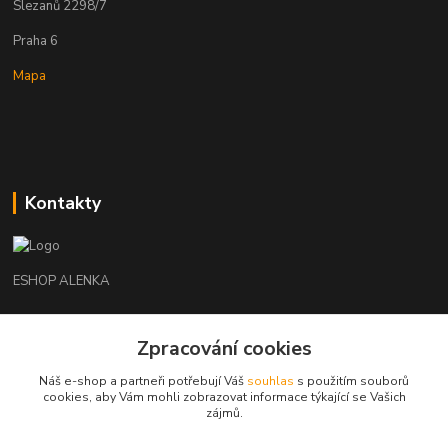
Slezanů 2298/7
Praha 6
Mapa
Kontakty
ESHOP ALENKA
Ing. Martina Cikhartová
+420602541312
Zpracování cookies
8-20
Náš e-shop a partneři potřebují Váš
souhlas
s použitím souborů
cookies, aby Vám mohli zobrazovat informace týkající se Vašich
orechovka@inmes.cz
zájmů.