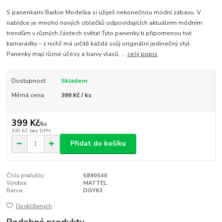
S panenkami Barbie Modelka si užiješ nekonečnou módní zábavu. V
nabídce je mnoho nových oblečků odpovídajících aktuálním módním
trendům v různých částech světa! Tyto panenky ti připomenou tvé
kamarádky – z nichž má určitě každá svůj originální jedinečný styl.
Panenky mají různé účesy a barvy vlasů, ...
celý popis
Dostupnost
Skladem
Měrná cena
399 Kč / ks
399 Kč
/
ks
330 Kč
bez DPH
Přidat do košíku
Číslo produktu:
5890546
Výrobce:
MATTEL
Barva:
DGY63
Do oblíbených