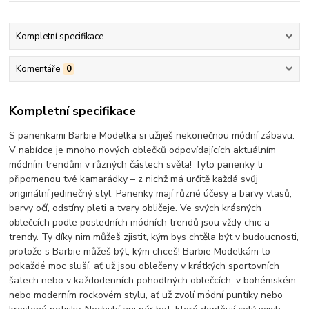
Kompletní specifikace
Komentáře
0
Kompletní specifikace
S panenkami Barbie Modelka si užiješ nekonečnou módní zábavu.
V nabídce je mnoho nových oblečků odpovídajících aktuálním
módním trendům v různých částech světa! Tyto panenky ti
připomenou tvé kamarádky – z nichž má určitě každá svůj
originální jedinečný styl. Panenky mají různé účesy a barvy vlasů,
barvy očí, odstíny pleti a tvary obličeje. Ve svých krásných
oblečcích podle posledních módních trendů jsou vždy chic a
trendy. Ty díky nim můžeš zjistit, kým bys chtěla být v budoucnosti,
protože s Barbie můžeš být, kým chceš! Barbie Modelkám to
pokaždé moc sluší, ať už jsou oblečeny v krátkých sportovních
šatech nebo v každodenních pohodlných oblečcích, v bohémském
nebo moderním rockovém stylu, ať už zvolí módní puntíky nebo