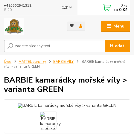
0
ks
+420602541312
CZK
za
0 Kč
8-20
Menu
Hledat
Úvod
MATTEL panenky
BARBIE VÍLY
BARBIE kamarádky mořské
víly > varianta GREEN
BARBIE kamarádky mořské víly >
varianta GREEN