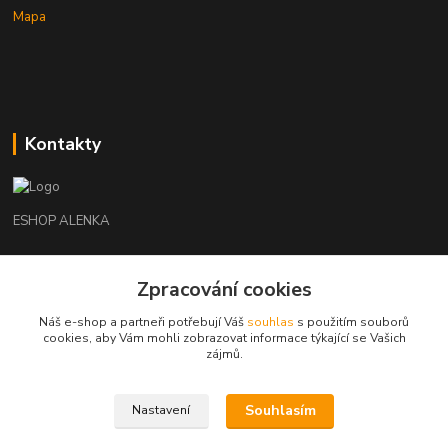
Mapa
Kontakty
ESHOP ALENKA
Ing. Martina Cikhartová
+420602541312
Zpracování cookies
8-20
Náš e-shop a partneři potřebují Váš
souhlas
s použitím souborů
cookies, aby Vám mohli zobrazovat informace týkající se Vašich
orechovka@inmes.cz
zájmů.
Souhlasím
Nastavení