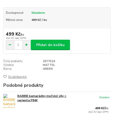
Dostupnost
Skladem
Měrná cena
499 Kč / ks
499 Kč
/
ks
412 Kč
bez DPH
Přidat do košíku
Číslo produktu:
2877516
Výrobce:
MATTEL
Barva:
GREEN
Do oblíbených
Podobné produkty
BARBIE kamarádky mořské víly >
Skladem
varianta PINK
499 Kč
/
ks
412 Kč
bez DPH