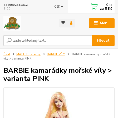
0
ks
+420602541312
CZK
za
0 Kč
8-20
Menu
Hledat
Úvod
MATTEL panenky
BARBIE VÍLY
BARBIE kamarádky mořské
víly > varianta PINK
BARBIE kamarádky mořské víly >
varianta PINK