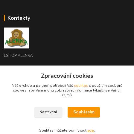
Kontakty
ESHOP ALENKA
Ing. Martina Cikhartová
+420602541312
Zpracování cookies
8-20
Náš e-shop a partneři potřebují Váš
souhlas
s použitím souborů
cookies, aby Vám mohli zobrazovat informace týkající se Vašich
orechovka@inmes.cz
zájmů.
Souhlasím
Nastavení
Souhlas můžete odmítnout
zde
.