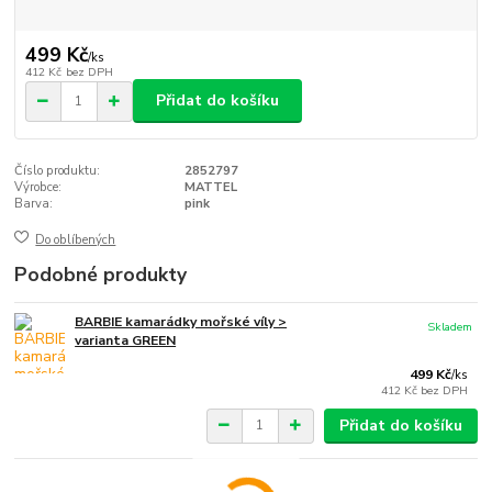
499 Kč
/
ks
412 Kč
bez DPH
Přidat do košíku
Číslo produktu:
2852797
Výrobce:
MATTEL
Barva:
pink
Do oblíbených
Podobné produkty
BARBIE kamarádky mořské víly >
Skladem
varianta GREEN
499 Kč
/
ks
412 Kč
bez DPH
Přidat do košíku